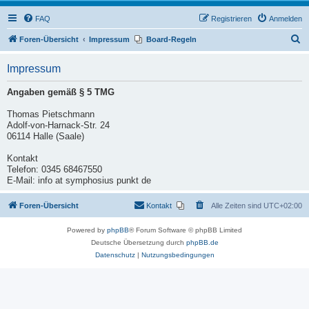
FAQ
Registrieren
Anmelden
S
Foren-Übersicht
Impressum
Board-Regeln
u
Impressum
c
h
Angaben gemäß § 5 TMG
e
Thomas Pietschmann
Adolf-von-Harnack-Str. 24
06114 Halle (Saale)
Kontakt
Telefon: 0345 68467550
E-Mail: info at symphosius punkt de
Foren-Übersicht
Kontakt
Alle Zeiten sind
UTC+02:00
Powered by
phpBB
® Forum Software © phpBB Limited
Deutsche Übersetzung durch
phpBB.de
Datenschutz
|
Nutzungsbedingungen