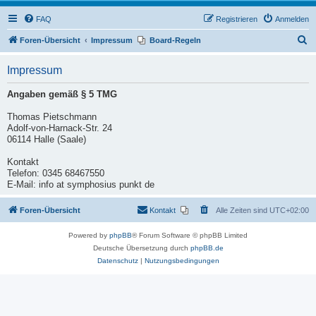
FAQ
Registrieren
Anmelden
S
Foren-Übersicht
Impressum
Board-Regeln
u
Impressum
c
h
Angaben gemäß § 5 TMG
e
Thomas Pietschmann
Adolf-von-Harnack-Str. 24
06114 Halle (Saale)
Kontakt
Telefon: 0345 68467550
E-Mail: info at symphosius punkt de
Foren-Übersicht
Kontakt
Alle Zeiten sind
UTC+02:00
Powered by
phpBB
® Forum Software © phpBB Limited
Deutsche Übersetzung durch
phpBB.de
Datenschutz
|
Nutzungsbedingungen