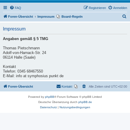
FAQ
Registrieren
Anmelden
S
Foren-Übersicht
Impressum
Board-Regeln
u
Impressum
c
h
Angaben gemäß § 5 TMG
e
Thomas Pietschmann
Adolf-von-Harnack-Str. 24
06114 Halle (Saale)
Kontakt
Telefon: 0345 68467550
E-Mail: info at symphosius punkt de
Foren-Übersicht
Kontakt
Alle Zeiten sind
UTC+02:00
Powered by
phpBB
® Forum Software © phpBB Limited
Deutsche Übersetzung durch
phpBB.de
Datenschutz
|
Nutzungsbedingungen