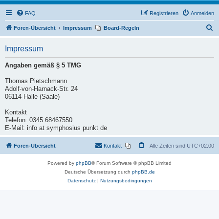
FAQ
Registrieren
Anmelden
S
Foren-Übersicht
Impressum
Board-Regeln
u
Impressum
c
h
Angaben gemäß § 5 TMG
e
Thomas Pietschmann
Adolf-von-Harnack-Str. 24
06114 Halle (Saale)
Kontakt
Telefon: 0345 68467550
E-Mail: info at symphosius punkt de
Foren-Übersicht
Kontakt
Alle Zeiten sind
UTC+02:00
Powered by
phpBB
® Forum Software © phpBB Limited
Deutsche Übersetzung durch
phpBB.de
Datenschutz
|
Nutzungsbedingungen