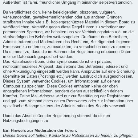
Außerdem ist fairer, freundlicher Umgang miteinander selbstverständlich.
Du verpflichtest dich, keine beleidigenden, obszönen, vulgären,
verleumdenden, gewaltverherrlichenden oder aus anderen Gründen
strafbaren Inhalte wie z.B. kopiergeschütztes Material in diesem Board zu
veröffentlichen. Verstöße gegen diese Regel führen zu sofortiger und
permanenter Sperrung, wir behalten uns vor Verbindungsdaten u.ä. an die
strafverfolgenden Behörden weiterzugeben. Du räumst den Betreibern,
Administratoren und Moderatoren das Recht ein, Beiträge nach eigenem
Ermessen zu entfernen, zu bearbeiten, zu verschieben oder zu sperren.
Du stimmst zu, dass die im Rahmen der Registrierung erhobenen Daten
in einer Datenbank gespeichert werden.
Das Rätselnasen-Board unter symphosius.de ist ein privates,
nichtkommerzielles Angebot, das seitens des Betreibers jederzeit und
ohne Ankündigung eingestellt werden kann. Ansprüche auf eine Sicherung
übermittelter Daten (Postings etc.) werden ausdrücklich ausgeschlossen.
Dieses System verwendet Cookies, um Informationen auf deinem
Computer zu speichern. Diese Cookies enthalten keine der oben
angegebenen Informationen, sondern dienen ausschließlich deinem
Komfort. Deine Mail-Adresse wird nur zur Bestätigung der Registrierung
und ggf. zum Versand eines neuen Passwortes oder zur Information über
spezifische Belange seitens der Administration des Boards verwandt.
Durch das Abschließen der Registrierung stimmst du diesen
Nutzungsbedingungen zu.
Ein Hinweis zur Moderation der Foren:
Dieses Board soll helfen, Kontakte zu Rätselnasen zu finden, zu pflegen