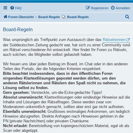
FAQ
Registrieren
Anmelden
S
Foren-Übersicht
Board-Regeln
Board-Regeln
u
Board-Regeln
c
h
Was ursprünglich als Treffpunkt zum Austausch über das
Rätselrennen
der Süddeutschen Zeitung gedacht war, hat sich zu einer Community rund
e
um Rätsel verschiedener Art entwickelt. Hier findet Ihr Foren zu Rätseln,
auch solchen, die Mitglieder selbst gebastelt haben.
Wir freuen uns über jeden Beitrag im Board, im Chat oder in den anderen
Teilen des Portals, der die folgenden Kriterien respektiert:
Bitte beachtet insbesondere, dass in den öffentlichen Foren
nirgendwo Klartextlösungen gepostet werden dürfen, um den
anderen Rätslerinnen und Rätslern den Spaß nicht zu nehmen, die
Lösung selbst zu finden.
Gern gesehen:
Versteckte, um-die-Ecke-gedachte Tipps!
Absolut unerwünscht:
Klartextlösungen oder eindeutige Hinweise auf die
Inhalte und Lösungen der Rätselfragen. Diese werden zwar von
Moderatoren unkenntlich gemacht, sollten aber erst gar nicht auftreten.
Ebenfalls unerwünscht:
Grußloses erstmaliges Ankommen, um lediglich
Hinweise abzugreifen. Direkte Anfragen nach Hinweisen gehören in die
PN (private Nachrichten) oder privaten Chaträume.
Nicht erlaubt:
Bereitstellung von kopiergeschütztem Material, egal ob als
Scan oder abgetippt.