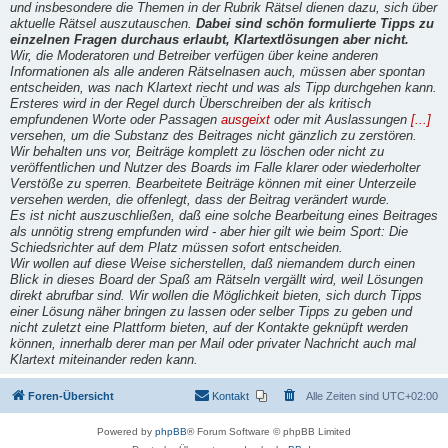
und insbesondere die Themen in der Rubrik Rätsel dienen dazu, sich über
aktuelle Rätsel auszutauschen.
Dabei sind schön formulierte Tipps zu
einzelnen Fragen durchaus erlaubt, Klartextlösungen aber nicht.
Wir, die Moderatoren und Betreiber verfügen über keine anderen
Informationen als alle anderen Rätselnasen auch, müssen aber spontan
entscheiden, was nach Klartext riecht und was als Tipp durchgehen kann.
Ersteres wird in der Regel durch Überschreiben der als kritisch
empfundenen Worte oder Passagen
ausgeixt
oder mit Auslassungen
[...]
versehen, um die Substanz des Beitrages nicht gänzlich zu zerstören.
Wir behalten uns vor, Beiträge komplett zu löschen oder nicht zu
veröffentlichen und Nutzer des Boards im Falle klarer oder wiederholter
Verstöße zu sperren. Bearbeitete Beiträge können mit einer Unterzeile
versehen werden, die offenlegt, dass der Beitrag verändert wurde.
Es ist nicht auszuschließen, daß eine solche Bearbeitung eines Beitrages
als unnötig streng empfunden wird - aber hier gilt wie beim Sport: Die
Schiedsrichter auf dem Platz müssen sofort entscheiden.
Wir wollen auf diese Weise sicherstellen, daß niemandem durch einen
Blick in dieses Board der Spaß am Rätseln vergällt wird, weil Lösungen
direkt abrufbar sind. Wir wollen die Möglichkeit bieten, sich durch Tipps
einer Lösung näher bringen zu lassen oder selber Tipps zu geben und
nicht zuletzt eine Plattform bieten, auf der Kontakte geknüpft werden
können, innerhalb derer man per Mail oder privater Nachricht auch mal
Klartext miteinander reden kann.
Foren-Übersicht
Kontakt
Alle Zeiten sind
UTC+02:00
Powered by
phpBB
® Forum Software © phpBB Limited