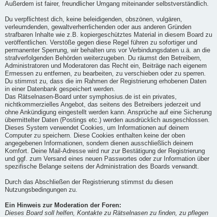
Außerdem ist fairer, freundlicher Umgang miteinander selbstverständlich.
Du verpflichtest dich, keine beleidigenden, obszönen, vulgären,
verleumdenden, gewaltverherrlichenden oder aus anderen Gründen
strafbaren Inhalte wie z.B. kopiergeschütztes Material in diesem Board zu
veröffentlichen. Verstöße gegen diese Regel führen zu sofortiger und
permanenter Sperrung, wir behalten uns vor Verbindungsdaten u.ä. an die
strafverfolgenden Behörden weiterzugeben. Du räumst den Betreibern,
Administratoren und Moderatoren das Recht ein, Beiträge nach eigenem
Ermessen zu entfernen, zu bearbeiten, zu verschieben oder zu sperren.
Du stimmst zu, dass die im Rahmen der Registrierung erhobenen Daten
in einer Datenbank gespeichert werden.
Das Rätselnasen-Board unter symphosius.de ist ein privates,
nichtkommerzielles Angebot, das seitens des Betreibers jederzeit und
ohne Ankündigung eingestellt werden kann. Ansprüche auf eine Sicherung
übermittelter Daten (Postings etc.) werden ausdrücklich ausgeschlossen.
Dieses System verwendet Cookies, um Informationen auf deinem
Computer zu speichern. Diese Cookies enthalten keine der oben
angegebenen Informationen, sondern dienen ausschließlich deinem
Komfort. Deine Mail-Adresse wird nur zur Bestätigung der Registrierung
und ggf. zum Versand eines neuen Passwortes oder zur Information über
spezifische Belange seitens der Administration des Boards verwandt.
Durch das Abschließen der Registrierung stimmst du diesen
Nutzungsbedingungen zu.
Ein Hinweis zur Moderation der Foren:
Dieses Board soll helfen, Kontakte zu Rätselnasen zu finden, zu pflegen