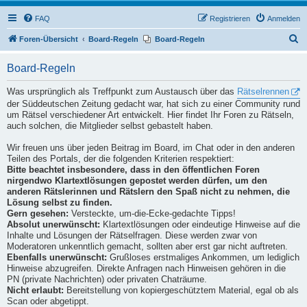
FAQ
Registrieren
Anmelden
S
Foren-Übersicht
Board-Regeln
Board-Regeln
u
Board-Regeln
c
h
Was ursprünglich als Treffpunkt zum Austausch über das
Rätselrennen
der Süddeutschen Zeitung gedacht war, hat sich zu einer Community rund
e
um Rätsel verschiedener Art entwickelt. Hier findet Ihr Foren zu Rätseln,
auch solchen, die Mitglieder selbst gebastelt haben.
Wir freuen uns über jeden Beitrag im Board, im Chat oder in den anderen
Teilen des Portals, der die folgenden Kriterien respektiert:
Bitte beachtet insbesondere, dass in den öffentlichen Foren
nirgendwo Klartextlösungen gepostet werden dürfen, um den
anderen Rätslerinnen und Rätslern den Spaß nicht zu nehmen, die
Lösung selbst zu finden.
Gern gesehen:
Versteckte, um-die-Ecke-gedachte Tipps!
Absolut unerwünscht:
Klartextlösungen oder eindeutige Hinweise auf die
Inhalte und Lösungen der Rätselfragen. Diese werden zwar von
Moderatoren unkenntlich gemacht, sollten aber erst gar nicht auftreten.
Ebenfalls unerwünscht:
Grußloses erstmaliges Ankommen, um lediglich
Hinweise abzugreifen. Direkte Anfragen nach Hinweisen gehören in die
PN (private Nachrichten) oder privaten Chaträume.
Nicht erlaubt:
Bereitstellung von kopiergeschütztem Material, egal ob als
Scan oder abgetippt.