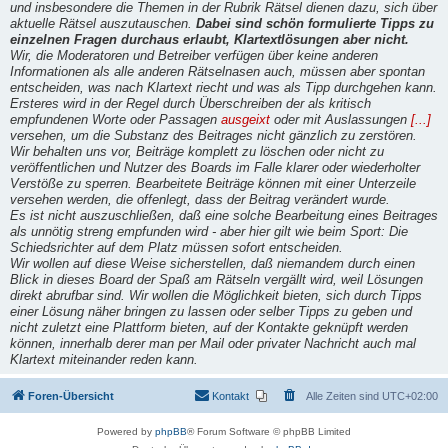
und insbesondere die Themen in der Rubrik Rätsel dienen dazu, sich über
aktuelle Rätsel auszutauschen.
Dabei sind schön formulierte Tipps zu
einzelnen Fragen durchaus erlaubt, Klartextlösungen aber nicht.
Wir, die Moderatoren und Betreiber verfügen über keine anderen
Informationen als alle anderen Rätselnasen auch, müssen aber spontan
entscheiden, was nach Klartext riecht und was als Tipp durchgehen kann.
Ersteres wird in der Regel durch Überschreiben der als kritisch
empfundenen Worte oder Passagen
ausgeixt
oder mit Auslassungen
[...]
versehen, um die Substanz des Beitrages nicht gänzlich zu zerstören.
Wir behalten uns vor, Beiträge komplett zu löschen oder nicht zu
veröffentlichen und Nutzer des Boards im Falle klarer oder wiederholter
Verstöße zu sperren. Bearbeitete Beiträge können mit einer Unterzeile
versehen werden, die offenlegt, dass der Beitrag verändert wurde.
Es ist nicht auszuschließen, daß eine solche Bearbeitung eines Beitrages
als unnötig streng empfunden wird - aber hier gilt wie beim Sport: Die
Schiedsrichter auf dem Platz müssen sofort entscheiden.
Wir wollen auf diese Weise sicherstellen, daß niemandem durch einen
Blick in dieses Board der Spaß am Rätseln vergällt wird, weil Lösungen
direkt abrufbar sind. Wir wollen die Möglichkeit bieten, sich durch Tipps
einer Lösung näher bringen zu lassen oder selber Tipps zu geben und
nicht zuletzt eine Plattform bieten, auf der Kontakte geknüpft werden
können, innerhalb derer man per Mail oder privater Nachricht auch mal
Klartext miteinander reden kann.
Foren-Übersicht
Kontakt
Alle Zeiten sind
UTC+02:00
Powered by
phpBB
® Forum Software © phpBB Limited