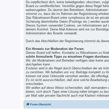
Du verpflichtest dich, keine beleidigenden, obszönen, vul
Board zu veröffentlichen. Verstöße gegen diese Regel führ
weiterzugeben. Du räumst den Betreibern, Administratoren
stimmst zu, dass die im Rahmen der Registrierung erhoben
Das Rätselnasen-Board unter symphosius.de ist ein private
Sicherung übermittelter Daten (Postings etc.) werden ausd
Dieses System verwendet Cookies, um Informationen auf d
deinem Komfort. Deine Mail-Adresse wird nur zur Bestätigu
Administration des Boards verwandt.
Durch das Abschließen der Registrierung stimmst du dies
Ein Hinweis zur Moderation der Foren:
Dieses Board soll helfen, Kontakte zu Rätselnasen zu find
schön formulierte Tipps zu einzelnen Fragen durchaus 
Wir, die Moderatoren und Betreiber verfügen über keine an
durchgehen kann.
Ersteres wird in der Regel durch Überschreiben der als k
zu zerstören. Wir behalten uns vor, Beiträge komplett zu l
können mit einer Unterzeile versehen werden, die offenlegt
Es ist nicht auszuschließen, daß eine solche Bearbeitung e
entscheiden.
Wir wollen auf diese Weise sicherstellen, daß niemandem du
bieten, sich durch Tipps einer Lösung näher bringen zu las
per Mail oder privater Nachricht auch mal Klartext miteina
Foren-Übersicht