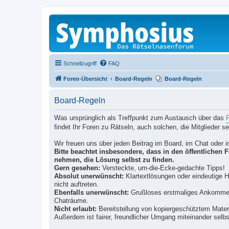
Schnellzugriff
FAQ
Foren-Übersicht
Board-Regeln
Board-Regeln
Board-Regeln
Was ursprünglich als Treffpunkt zum Austausch über das
findet Ihr Foren zu Rätseln, auch solchen, die Mitglieder s
Wir freuen uns über jeden Beitrag im Board, im Chat oder in
Bitte beachtet insbesondere, dass in den öffentlichen
nehmen, die Lösung selbst zu finden.
Gern gesehen:
Versteckte, um-die-Ecke-gedachte Tipps!
Absolut unerwünscht:
Klartextlösungen oder eindeutige H
nicht auftreten.
Ebenfalls unerwünscht:
Grußloses erstmaliges Ankommen, 
Chaträume.
Nicht erlaubt:
Bereitstellung von kopiergeschütztem Materi
Außerdem ist fairer, freundlicher Umgang miteinander selbs