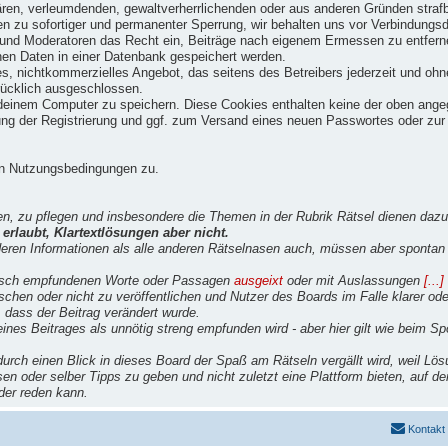
gären, verleumdenden, gewaltverherrlichenden oder aus anderen Gründen strafb
en zu sofortiger und permanenter Sperrung, wir behalten uns vor Verbindungsd
 und Moderatoren das Recht ein, Beiträge nach eigenem Ermessen zu entferne
en Daten in einer Datenbank gespeichert werden.
s, nichtkommerzielles Angebot, das seitens des Betreibers jederzeit und oh
rücklich ausgeschlossen.
einem Computer zu speichern. Diese Cookies enthalten keine der oben angeg
ng der Registrierung und ggf. zum Versand eines neuen Passwortes oder zur 
en Nutzungsbedingungen zu.
en, zu pflegen und insbesondere die Themen in der Rubrik Rätsel dienen dazu
erlaubt, Klartextlösungen aber nicht.
deren Informationen als alle anderen Rätselnasen auch, müssen aber spontan 
ritisch empfundenen Worte oder Passagen
ausgeixt
oder mit Auslassungen
[...]
öschen oder nicht zu veröffentlichen und Nutzer des Boards im Falle klarer od
, dass der Beitrag verändert wurde.
ines Beitrages als unnötig streng empfunden wird - aber hier gilt wie beim S
rch einen Blick in dieses Board der Spaß am Rätseln vergällt wird, weil Lösu
sen oder selber Tipps zu geben und nicht zuletzt eine Plattform bieten, auf 
nder reden kann.
Kontakt