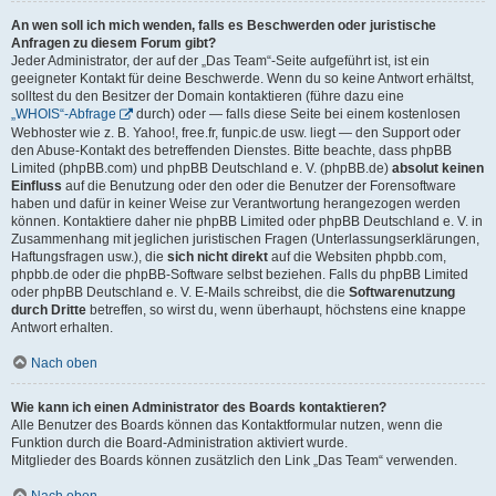
An wen soll ich mich wenden, falls es Beschwerden oder juristische
Anfragen zu diesem Forum gibt?
Jeder Administrator, der auf der „Das Team“-Seite aufgeführt ist, ist ein
geeigneter Kontakt für deine Beschwerde. Wenn du so keine Antwort erhältst,
solltest du den Besitzer der Domain kontaktieren (führe dazu eine
„WHOIS“-Abfrage
durch) oder — falls diese Seite bei einem kostenlosen
Webhoster wie z. B. Yahoo!, free.fr, funpic.de usw. liegt — den Support oder
den Abuse-Kontakt des betreffenden Dienstes. Bitte beachte, dass phpBB
Limited (phpBB.com) und phpBB Deutschland e. V. (phpBB.de)
absolut keinen
Einfluss
auf die Benutzung oder den oder die Benutzer der Forensoftware
haben und dafür in keiner Weise zur Verantwortung herangezogen werden
können. Kontaktiere daher nie phpBB Limited oder phpBB Deutschland e. V. in
Zusammenhang mit jeglichen juristischen Fragen (Unterlassungserklärungen,
Haftungsfragen usw.), die
sich nicht direkt
auf die Websiten phpbb.com,
phpbb.de oder die phpBB-Software selbst beziehen. Falls du phpBB Limited
oder phpBB Deutschland e. V. E-Mails schreibst, die die
Softwarenutzung
durch Dritte
betreffen, so wirst du, wenn überhaupt, höchstens eine knappe
Antwort erhalten.
Nach oben
Wie kann ich einen Administrator des Boards kontaktieren?
Alle Benutzer des Boards können das Kontaktformular nutzen, wenn die
Funktion durch die Board-Administration aktiviert wurde.
Mitglieder des Boards können zusätzlich den Link „Das Team“ verwenden.
Nach oben