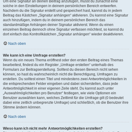
Um eine Signatur an deinen Beitrag anzufügen, musst du zunächst eine
solche in den Einstellungen in deinem persönlichen Bereich entwerfen.
Nachdem du die Signatur erstellt und gespeichert hast, kannst du in jedem
Beitrag das Kästchen „Signatur anhängen“ aktivieren. Du kannst eine Signatur
auch hinzufügen, indem du in deinem persönlichen Bereich das
standardmäßige Anhängen deiner Signatur aktivierst. Wenn du einen
einzelnen Beitrag dennoch ohne Signatur verfassen möchtest, so kannst du
dort einfach das Kontrollkästchen „Signatur anhängen“ wieder deaktivieren.
Nach oben
Wie kann ich eine Umfrage erstellen?
Wenn du ein neues Thema eröffnest oder den ersten Beitrag eines Themas
bearbeitest, findest du ein Register „Umfrage erstellen“ unterhalb des
Formulars zur Beitragserstellung. Solltest du diesen Bereich nicht sehen
können, so hast du wahrscheinlich nicht die Berechtigung, Umfragen zu
erstellen. Du solltest einen Titel und mindestens zwei Antwortmöglichkeiten in
die entsprechenden Felder eingeben und dabei sicherstellen, dass jede
Antwortmöglichkeit in einer eigenen Zeile steht. Du kannst auch unter
„Auswahlmöglichkeiten pro Benutzer“ festlegen, wie viele Optionen ein
Benutzer auswählen kann, welches Zeitlimit für die Umfrage gilt (0 bedeutet
dabei eine zeitlich unbegrenzte Umfrage) und schließlich, ob die Benutzer ihre
Stimme ändern können.
Nach oben
Wieso kann ich nicht mehr Antwortmöglichkeiten erstellen?