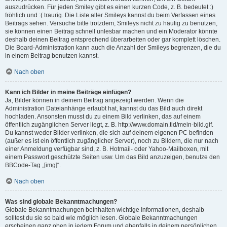
auszudrücken. Für jeden Smiley gibt es einen kurzen Code, z. B. bedeutet :)
fröhlich und :( traurig. Die Liste aller Smileys kannst du beim Verfassen eines
Beitrags sehen. Versuche bitte trotzdem, Smileys nicht zu häufig zu benutzen,
sie können einen Beitrag schnell unlesbar machen und ein Moderator könnte
deshalb deinen Beitrag entsprechend überarbeiten oder gar komplett löschen.
Die Board-Administration kann auch die Anzahl der Smileys begrenzen, die du
in einem Beitrag benutzen kannst.
Nach oben
Kann ich Bilder in meine Beiträge einfügen?
Ja, Bilder können in deinem Beitrag angezeigt werden. Wenn die
Administration Dateianhänge erlaubt hat, kannst du das Bild auch direkt
hochladen. Ansonsten musst du zu einem Bild verlinken, das auf einem
öffentlich zugänglichen Server liegt, z. B. http://www.domain.tld/mein-bild.gif.
Du kannst weder Bilder verlinken, die sich auf deinem eigenen PC befinden
(außer es ist ein öffentlich zugänglicher Server), noch zu Bildern, die nur nach
einer Anmeldung verfügbar sind, z. B. Hotmail- oder Yahoo-Mailboxen, mit
einem Passwort geschützte Seiten usw. Um das Bild anzuzeigen, benutze den
BBCode-Tag „[img]“.
Nach oben
Was sind globale Bekanntmachungen?
Globale Bekanntmachungen beinhalten wichtige Informationen, deshalb
solltest du sie so bald wie möglich lesen. Globale Bekanntmachungen
erscheinen ganz oben in jedem Forum und ebenfalls in deinem persönlichen