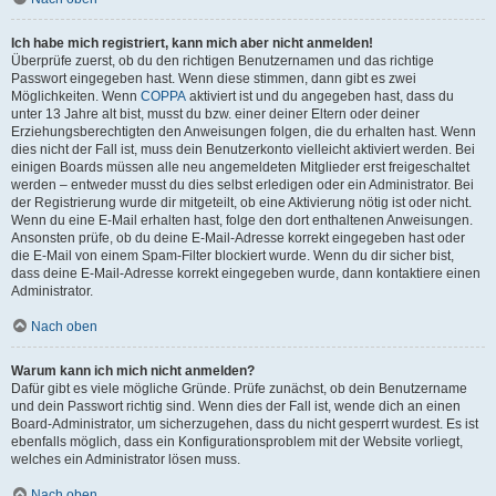
Ich habe mich registriert, kann mich aber nicht anmelden!
Überprüfe zuerst, ob du den richtigen Benutzernamen und das richtige
Passwort eingegeben hast. Wenn diese stimmen, dann gibt es zwei
Möglichkeiten. Wenn
COPPA
aktiviert ist und du angegeben hast, dass du
unter 13 Jahre alt bist, musst du bzw. einer deiner Eltern oder deiner
Erziehungsberechtigten den Anweisungen folgen, die du erhalten hast. Wenn
dies nicht der Fall ist, muss dein Benutzerkonto vielleicht aktiviert werden. Bei
einigen Boards müssen alle neu angemeldeten Mitglieder erst freigeschaltet
werden – entweder musst du dies selbst erledigen oder ein Administrator. Bei
der Registrierung wurde dir mitgeteilt, ob eine Aktivierung nötig ist oder nicht.
Wenn du eine E-Mail erhalten hast, folge den dort enthaltenen Anweisungen.
Ansonsten prüfe, ob du deine E-Mail-Adresse korrekt eingegeben hast oder
die E-Mail von einem Spam-Filter blockiert wurde. Wenn du dir sicher bist,
dass deine E-Mail-Adresse korrekt eingegeben wurde, dann kontaktiere einen
Administrator.
Nach oben
Warum kann ich mich nicht anmelden?
Dafür gibt es viele mögliche Gründe. Prüfe zunächst, ob dein Benutzername
und dein Passwort richtig sind. Wenn dies der Fall ist, wende dich an einen
Board-Administrator, um sicherzugehen, dass du nicht gesperrt wurdest. Es ist
ebenfalls möglich, dass ein Konfigurationsproblem mit der Website vorliegt,
welches ein Administrator lösen muss.
Nach oben