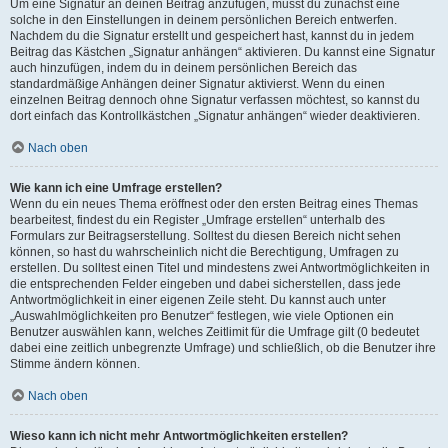
Um eine Signatur an deinen Beitrag anzufügen, musst du zunächst eine
solche in den Einstellungen in deinem persönlichen Bereich entwerfen.
Nachdem du die Signatur erstellt und gespeichert hast, kannst du in jedem
Beitrag das Kästchen „Signatur anhängen“ aktivieren. Du kannst eine Signatur
auch hinzufügen, indem du in deinem persönlichen Bereich das
standardmäßige Anhängen deiner Signatur aktivierst. Wenn du einen
einzelnen Beitrag dennoch ohne Signatur verfassen möchtest, so kannst du
dort einfach das Kontrollkästchen „Signatur anhängen“ wieder deaktivieren.
Nach oben
Wie kann ich eine Umfrage erstellen?
Wenn du ein neues Thema eröffnest oder den ersten Beitrag eines Themas
bearbeitest, findest du ein Register „Umfrage erstellen“ unterhalb des
Formulars zur Beitragserstellung. Solltest du diesen Bereich nicht sehen
können, so hast du wahrscheinlich nicht die Berechtigung, Umfragen zu
erstellen. Du solltest einen Titel und mindestens zwei Antwortmöglichkeiten in
die entsprechenden Felder eingeben und dabei sicherstellen, dass jede
Antwortmöglichkeit in einer eigenen Zeile steht. Du kannst auch unter
„Auswahlmöglichkeiten pro Benutzer“ festlegen, wie viele Optionen ein
Benutzer auswählen kann, welches Zeitlimit für die Umfrage gilt (0 bedeutet
dabei eine zeitlich unbegrenzte Umfrage) und schließlich, ob die Benutzer ihre
Stimme ändern können.
Nach oben
Wieso kann ich nicht mehr Antwortmöglichkeiten erstellen?