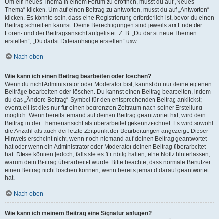
Um ein neues Thema in einem Forum zu eröffnen, musst du auf „Neues
Thema“ klicken. Um auf einen Beitrag zu antworten, musst du auf „Antworten“
klicken. Es könnte sein, dass eine Registrierung erforderlich ist, bevor du einen
Beitrag schreiben kannst. Deine Berechtigungen sind jeweils am Ende der
Foren- und der Beitragsansicht aufgelistet. Z. B. „Du darfst neue Themen
erstellen“, „Du darfst Dateianhänge erstellen“ usw.
Nach oben
Wie kann ich einen Beitrag bearbeiten oder löschen?
Wenn du nicht Administrator oder Moderator bist, kannst du nur deine eigenen
Beiträge bearbeiten oder löschen. Du kannst einen Beitrag bearbeiten, indem
du das „Ändere Beitrag“-Symbol für den entsprechenden Beitrag anklickst;
eventuell ist dies nur für einen begrenzten Zeitraum nach seiner Erstellung
möglich. Wenn bereits jemand auf deinen Beitrag geantwortet hat, wird dein
Beitrag in der Themenansicht als überarbeitet gekennzeichnet. Es wird sowohl
die Anzahl als auch der letzte Zeitpunkt der Bearbeitungen angezeigt. Dieser
Hinweis erscheint nicht, wenn noch niemand auf deinen Beitrag geantwortet
hat oder wenn ein Administrator oder Moderator deinen Beitrag überarbeitet
hat. Diese können jedoch, falls sie es für nötig halten, eine Notiz hinterlassen,
warum dein Beitrag überarbeitet wurde. Bitte beachte, dass normale Benutzer
einen Beitrag nicht löschen können, wenn bereits jemand darauf geantwortet
hat.
Nach oben
Wie kann ich meinem Beitrag eine Signatur anfügen?