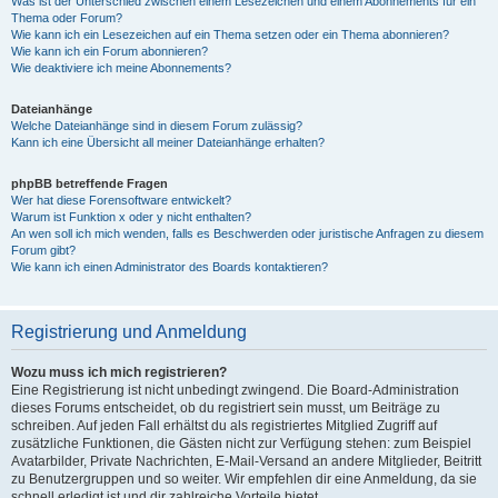
Was ist der Unterschied zwischen einem Lesezeichen und einem Abonnements für ein
Thema oder Forum?
Wie kann ich ein Lesezeichen auf ein Thema setzen oder ein Thema abonnieren?
Wie kann ich ein Forum abonnieren?
Wie deaktiviere ich meine Abonnements?
Dateianhänge
Welche Dateianhänge sind in diesem Forum zulässig?
Kann ich eine Übersicht all meiner Dateianhänge erhalten?
phpBB betreffende Fragen
Wer hat diese Forensoftware entwickelt?
Warum ist Funktion x oder y nicht enthalten?
An wen soll ich mich wenden, falls es Beschwerden oder juristische Anfragen zu diesem
Forum gibt?
Wie kann ich einen Administrator des Boards kontaktieren?
Registrierung und Anmeldung
Wozu muss ich mich registrieren?
Eine Registrierung ist nicht unbedingt zwingend. Die Board-Administration
dieses Forums entscheidet, ob du registriert sein musst, um Beiträge zu
schreiben. Auf jeden Fall erhältst du als registriertes Mitglied Zugriff auf
zusätzliche Funktionen, die Gästen nicht zur Verfügung stehen: zum Beispiel
Avatarbilder, Private Nachrichten, E-Mail-Versand an andere Mitglieder, Beitritt
zu Benutzergruppen und so weiter. Wir empfehlen dir eine Anmeldung, da sie
schnell erledigt ist und dir zahlreiche Vorteile bietet.