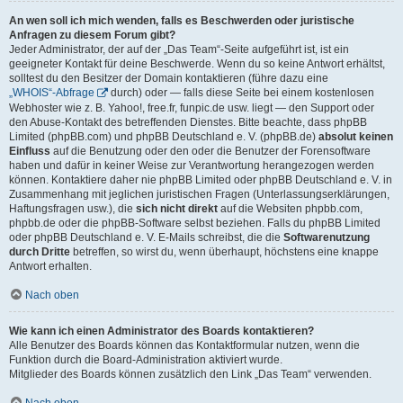
An wen soll ich mich wenden, falls es Beschwerden oder juristische
Anfragen zu diesem Forum gibt?
Jeder Administrator, der auf der „Das Team“-Seite aufgeführt ist, ist ein
geeigneter Kontakt für deine Beschwerde. Wenn du so keine Antwort erhältst,
solltest du den Besitzer der Domain kontaktieren (führe dazu eine
„WHOIS“-Abfrage
durch) oder — falls diese Seite bei einem kostenlosen
Webhoster wie z. B. Yahoo!, free.fr, funpic.de usw. liegt — den Support oder
den Abuse-Kontakt des betreffenden Dienstes. Bitte beachte, dass phpBB
Limited (phpBB.com) und phpBB Deutschland e. V. (phpBB.de)
absolut keinen
Einfluss
auf die Benutzung oder den oder die Benutzer der Forensoftware
haben und dafür in keiner Weise zur Verantwortung herangezogen werden
können. Kontaktiere daher nie phpBB Limited oder phpBB Deutschland e. V. in
Zusammenhang mit jeglichen juristischen Fragen (Unterlassungserklärungen,
Haftungsfragen usw.), die
sich nicht direkt
auf die Websiten phpbb.com,
phpbb.de oder die phpBB-Software selbst beziehen. Falls du phpBB Limited
oder phpBB Deutschland e. V. E-Mails schreibst, die die
Softwarenutzung
durch Dritte
betreffen, so wirst du, wenn überhaupt, höchstens eine knappe
Antwort erhalten.
Nach oben
Wie kann ich einen Administrator des Boards kontaktieren?
Alle Benutzer des Boards können das Kontaktformular nutzen, wenn die
Funktion durch die Board-Administration aktiviert wurde.
Mitglieder des Boards können zusätzlich den Link „Das Team“ verwenden.
Nach oben