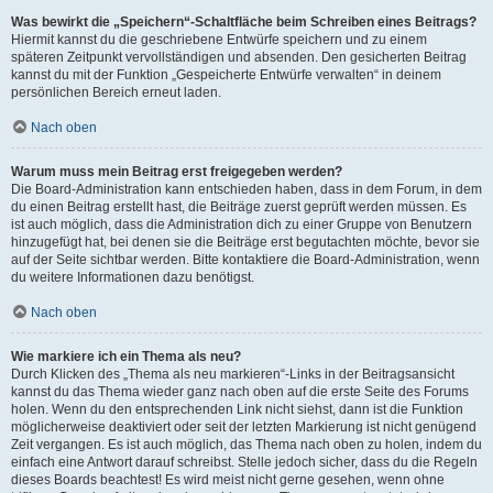
Was bewirkt die „Speichern“-Schaltfläche beim Schreiben eines Beitrags?
Hiermit kannst du die geschriebene Entwürfe speichern und zu einem
späteren Zeitpunkt vervollständigen und absenden. Den gesicherten Beitrag
kannst du mit der Funktion „Gespeicherte Entwürfe verwalten“ in deinem
persönlichen Bereich erneut laden.
Nach oben
Warum muss mein Beitrag erst freigegeben werden?
Die Board-Administration kann entschieden haben, dass in dem Forum, in dem
du einen Beitrag erstellt hast, die Beiträge zuerst geprüft werden müssen. Es
ist auch möglich, dass die Administration dich zu einer Gruppe von Benutzern
hinzugefügt hat, bei denen sie die Beiträge erst begutachten möchte, bevor sie
auf der Seite sichtbar werden. Bitte kontaktiere die Board-Administration, wenn
du weitere Informationen dazu benötigst.
Nach oben
Wie markiere ich ein Thema als neu?
Durch Klicken des „Thema als neu markieren“-Links in der Beitragsansicht
kannst du das Thema wieder ganz nach oben auf die erste Seite des Forums
holen. Wenn du den entsprechenden Link nicht siehst, dann ist die Funktion
möglicherweise deaktiviert oder seit der letzten Markierung ist nicht genügend
Zeit vergangen. Es ist auch möglich, das Thema nach oben zu holen, indem du
einfach eine Antwort darauf schreibst. Stelle jedoch sicher, dass du die Regeln
dieses Boards beachtest! Es wird meist nicht gerne gesehen, wenn ohne