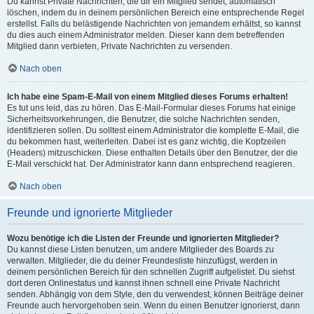
Du kannst Private Nachrichten, die dir ein Mitglied sendet, automatisch
löschen, indem du in deinem persönlichen Bereich eine entsprechende Regel
erstellst. Falls du belästigende Nachrichten von jemandem erhältst, so kannst
du dies auch einem Administrator melden. Dieser kann dem betreffenden
Mitglied dann verbieten, Private Nachrichten zu versenden.
Nach oben
Ich habe eine Spam-E-Mail von einem Mitglied dieses Forums erhalten!
Es tut uns leid, das zu hören. Das E-Mail-Formular dieses Forums hat einige
Sicherheitsvorkehrungen, die Benutzer, die solche Nachrichten senden,
identifizieren sollen. Du solltest einem Administrator die komplette E-Mail, die
du bekommen hast, weiterleiten. Dabei ist es ganz wichtig, die Kopfzeilen
(Headers) mitzuschicken. Diese enthalten Details über den Benutzer, der die
E-Mail verschickt hat. Der Administrator kann dann entsprechend reagieren.
Nach oben
Freunde und ignorierte Mitglieder
Wozu benötige ich die Listen der Freunde und ignorierten Mitglieder?
Du kannst diese Listen benutzen, um andere Mitglieder des Boards zu
verwalten. Mitglieder, die du deiner Freundesliste hinzufügst, werden in
deinem persönlichen Bereich für den schnellen Zugriff aufgelistet. Du siehst
dort deren Onlinestatus und kannst ihnen schnell eine Private Nachricht
senden. Abhängig von dem Style, den du verwendest, können Beiträge deiner
Freunde auch hervorgehoben sein. Wenn du einen Benutzer ignorierst, dann