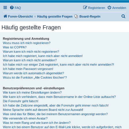
FAQ
Registrieren
Anmelden
S
Foren-Übersicht
Häufig gestellte Fragen
Board-Regeln
u
Häufig gestellte Fragen
c
h
Registrierung und Anmeldung
Wozu muss ich mich registrieren?
e
Was ist COPPA?
Warum kann ich mich nicht registrieren?
Ich habe mich registriert, kann mich aber nicht anmelden!
Warum kann ich mich nicht anmelden?
Ich habe mich vor einiger Zeit registriert, kann mich aber nicht mehr anmelden?!
Ich habe mein Passwort vergessen!
Warum werde ich automatisch abgemeldet?
Wozu ist die Funktion „Alle Cookies löschen“?
Benutzerpräferenzen und -einstellungen
Wie kann ich meine Einstellungen ändern?
Wie kann ich verhindern, dass mein Benutzername in der Online-Liste auftaucht?
Die Forenuhr geht falsch!
Ich habe die Zeitzone eingestellt, aber die Forenuhr geht immer noch falsch!
Meine Sprache steht auf diesem Board nicht zur Auswahl!
Was sind das für Bilder, die bei meinem Benutzernamen angezeigt werden?
Wie verwende ich einen Avatar?
Was ist mein Rang und wie kann ich ihn ändern?
Wenn ich bei einem Benutzer auf den E-Mail-Link klicke, werde ich aufgefordert, mich