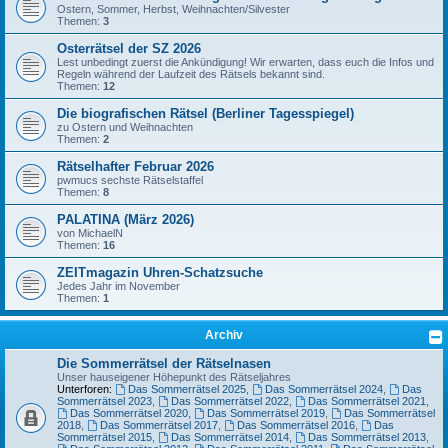
Ostern, Sommer, Herbst, Weihnachten/Silvester
Themen:
3
Osterrätsel der SZ 2026
Lest unbedingt zuerst die Ankündigung! Wir erwarten, dass euch die Infos und
Regeln während der Laufzeit des Rätsels bekannt sind.
Themen:
12
Die biografischen Rätsel (Berliner Tagesspiegel)
zu Ostern und Weihnachten
Themen:
2
Rätselhafter Februar 2026
pwmucs sechste Rätselstaffel
Themen:
8
PALATINA (März 2026)
von MichaelN
Themen:
16
ZEITmagazin Uhren-Schatzsuche
Jedes Jahr im November
Themen:
1
Archiv
Die Sommerrätsel der Rätselnasen
Unser hauseigener Höhepunkt des Rätseljahres
Unterforen:
Das Sommerrätsel 2025
,
Das Sommerrätsel 2024
,
Das
Sommerrätsel 2023
,
Das Sommerrätsel 2022
,
Das Sommerrätsel 2021
,
Das Sommerrätsel 2020
,
Das Sommerrätsel 2019
,
Das Sommerrätsel
2018
,
Das Sommerrätsel 2017
,
Das Sommerrätsel 2016
,
Das
Sommerrätsel 2015
,
Das Sommerrätsel 2014
,
Das Sommerrätsel 2013
,