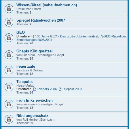
Wissen-Rätsel (nahaufnahmen.ch)
Rätsel von Shortz
Themen:
1
Spiegel Rätselwochen 2007
Themen:
2
GEO
Unterforen:
30 Jahre GEO - Das große Jubiläumsrätsel
,
GEO-Rätsel der
Entdeckungen 2003/2004
Themen:
76
Gnapfs Königsrätsel
von unserem Forenmitglied Gnapf
Themen:
14
Feuertaufe
von Zora & Deloew
Themen:
12
Telepolis
Heise-Verlag
Unterforen:
Telepolis 2006
,
Telepolis 2003
Themen:
34
Früh links erwachen
von unserem Forenmitglied Nogri
Themen:
18
Nibelungenschatz
von Rolf Herbert Eschbach
Themen:
59