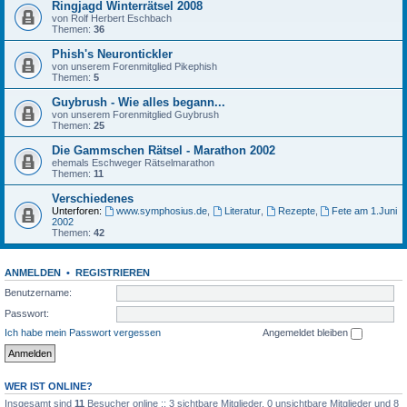
Ringjagd Winterrätsel 2008
von Rolf Herbert Eschbach
Themen:
36
Phish's Neurontickler
von unserem Forenmitglied Pikephish
Themen:
5
Guybrush - Wie alles begann...
von unserem Forenmitglied Guybrush
Themen:
25
Die Gammschen Rätsel - Marathon 2002
ehemals Eschweger Rätselmarathon
Themen:
11
Verschiedenes
Unterforen:
www.symphosius.de
,
Literatur
,
Rezepte
,
Fete am 1.Juni
2002
Themen:
42
ANMELDEN
•
REGISTRIEREN
Benutzername:
Passwort:
Ich habe mein Passwort vergessen
Angemeldet bleiben
WER IST ONLINE?
Insgesamt sind
11
Besucher online :: 3 sichtbare Mitglieder, 0 unsichtbare Mitglieder und 8