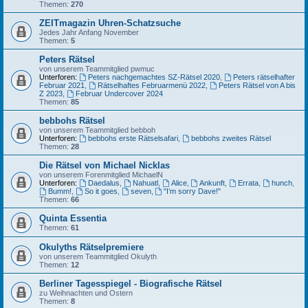
Themen:
270
ZEITmagazin Uhren-Schatzsuche
Jedes Jahr Anfang November
Themen:
5
Peters Rätsel
von unserem Teammitglied pwmuc
Unterforen:
Peters nachgemachtes SZ-Rätsel 2020
,
Peters rätselhafter
Februar 2021
,
Rätselhaftes Februarmenü 2022
,
Peters Rätsel von A bis
Z 2023
,
Februar Undercover 2024
Themen:
85
bebbohs Rätsel
von unserem Teammitglied bebboh
Unterforen:
bebbohs erste Rätselsafari
,
bebbohs zweites Rätsel
Themen:
28
Die Rätsel von Michael Nicklas
von unserem Forenmitglied MichaelN
Unterforen:
Daedalus
,
Nahuatl
,
Alice
,
Ankunft
,
Errata
,
hunch
,
Bumm!
,
So it goes
,
seven
,
"I’m sorry Dave!"
Themen:
66
Quinta Essentia
Themen:
61
Okulyths Rätselpremiere
von unserem Teammitglied Okulyth
Themen:
12
Berliner Tagesspiegel - Biografische Rätsel
zu Weihnachten und Ostern
Themen:
8