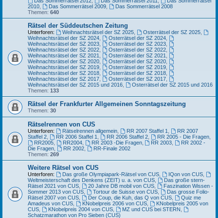
Das Sommerrätsel 2012
,
Das Sommerrätsel 2011
,
Das Sommerrätsel
2010
,
Das Sommerrätsel 2009
,
Das Sommerrätsel 2008
Themen:
640
Rätsel der Süddeutschen Zeitung
Unterforen:
Weihnachtsrätsel der SZ 2025
,
Osterrätsel der SZ 2025
,
Weihnachtsrätsel der SZ 2024
,
Osterrätsel der SZ 2024
,
Weihnachtsrätsel der SZ 2023
,
Osterrätsel der SZ 2023
,
Weihnachtsrätsel der SZ 2022
,
Osterrätsel der SZ 2022
,
Weihnachtsrätsel der SZ 2021
,
Osterrätsel der SZ 2021
,
Weihnachtsrätsel der SZ 2020
,
Osterrätsel der SZ 2020
,
Weihnachtsrätsel der SZ 2019
,
Osterrätsel der SZ 2019
,
Weihnachtsrätsel der SZ 2018
,
Osterrätsel der SZ 2018
,
Weihnachtsrätsel der SZ 2017
,
Osterrätsel der SZ 2017
,
Weihnachtsrätsel der SZ 2015 und 2016
,
Osterrätsel der SZ 2015 und 2016
Themen:
133
Rätsel der Frankfurter Allgemeinen Sonntagszeitung
Themen:
30
Rätselrennen von CUS
Unterforen:
Rätselrennen allgemein
,
RR 2007 Staffel 1
,
RR 2007
Staffel 2
,
RR 2006 Staffel 1
,
RR 2006 Staffel 2
,
RR 2005 - Die Fragen
,
RR2005
,
RR2004
,
RR 2003 -Die Fragen
,
RR 2003
,
RR 2002 -
Die Fragen
,
RR 2002
,
RR-Finale 2002
Themen:
269
Weitere Rätsel von CUS
Unterforen:
Das große Olympiapark-Rätsel von CUS
,
IQon von CUS
,
Weltmeisterschaft des Denkens (ZEIT) u. a. von CUS
,
Das große stern-
Rätsel 2021 von CUS
,
20 Jahre DB mobil von CUS
,
Faszination Wissen -
Sommer 2013 von CUS
,
Tortour de Suisse von CUS
,
Das grosse Folio-
Rätsel 2007 von CUS
,
Der Coup, die Kuh, das Q von CUS
,
Quiz me
Amadeus von CUS
,
KNobelpreis 2006 von CUS
,
KNobelpreis 2005 von
CUS
,
KNobelpreis 2004 von CUS
,
MZ und CUS bei STERN
,
Schatzmarathon von Pro Sieben (CUS)