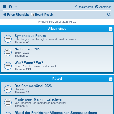
FAQ
Registrieren
Anmelden
S
Foren-Übersicht
Board-Regeln
u
Aktuelle Zeit: 08.08.2026 08:19
c
Allgemeines
h
Symphosius-Forum
e
Hilfe, Regeln und Neuigkeiten rund um das Forum
Themen:
40
Nachruf auf CUS
1960 - 2022
Themen:
1
Was? Wann? Wo?
Neue Rätsel, Termine und so weiter
Themen:
249
Rätsel
Das Sommerrätsel 2026
Literatur
Themen:
26
Mysteriöser Mai - mittelschwer
von unserem Forumsmitglied peergoerner
Themen:
4
Rätsel der Frankfurter Allgemeinen Sonntagszeitung