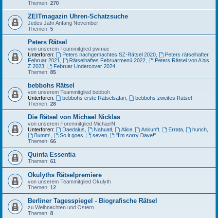
Themen:
270
ZEITmagazin Uhren-Schatzsuche
Jedes Jahr Anfang November
Themen:
5
Peters Rätsel
von unserem Teammitglied pwmuc
Unterforen:
Peters nachgemachtes SZ-Rätsel 2020
,
Peters rätselhafter
Februar 2021
,
Rätselhaftes Februarmenü 2022
,
Peters Rätsel von A bis
Z 2023
,
Februar Undercover 2024
Themen:
85
bebbohs Rätsel
von unserem Teammitglied bebboh
Unterforen:
bebbohs erste Rätselsafari
,
bebbohs zweites Rätsel
Themen:
28
Die Rätsel von Michael Nicklas
von unserem Forenmitglied MichaelN
Unterforen:
Daedalus
,
Nahuatl
,
Alice
,
Ankunft
,
Errata
,
hunch
,
Bumm!
,
So it goes
,
seven
,
"I’m sorry Dave!"
Themen:
66
Quinta Essentia
Themen:
61
Okulyths Rätselpremiere
von unserem Teammitglied Okulyth
Themen:
12
Berliner Tagesspiegel - Biografische Rätsel
zu Weihnachten und Ostern
Themen:
8