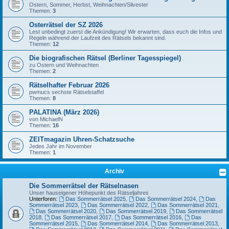
Ostern, Sommer, Herbst, Weihnachten/Silvester
Themen:
3
Osterrätsel der SZ 2026
Lest unbedingt zuerst die Ankündigung! Wir erwarten, dass euch die Infos und
Regeln während der Laufzeit des Rätsels bekannt sind.
Themen:
12
Die biografischen Rätsel (Berliner Tagesspiegel)
zu Ostern und Weihnachten
Themen:
2
Rätselhafter Februar 2026
pwmucs sechste Rätselstaffel
Themen:
8
PALATINA (März 2026)
von MichaelN
Themen:
16
ZEITmagazin Uhren-Schatzsuche
Jedes Jahr im November
Themen:
1
Archiv
Die Sommerrätsel der Rätselnasen
Unser hauseigener Höhepunkt des Rätseljahres
Unterforen:
Das Sommerrätsel 2025
,
Das Sommerrätsel 2024
,
Das
Sommerrätsel 2023
,
Das Sommerrätsel 2022
,
Das Sommerrätsel 2021
,
Das Sommerrätsel 2020
,
Das Sommerrätsel 2019
,
Das Sommerrätsel
2018
,
Das Sommerrätsel 2017
,
Das Sommerrätsel 2016
,
Das
Sommerrätsel 2015
,
Das Sommerrätsel 2014
,
Das Sommerrätsel 2013
,