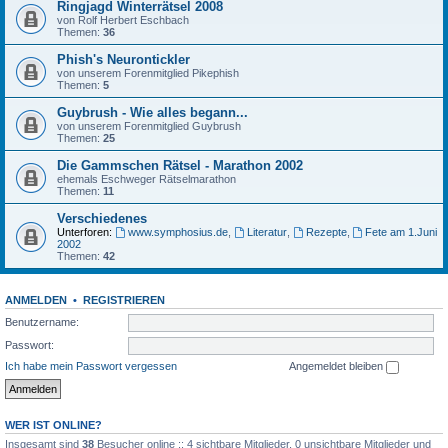
Ringjagd Winterrätsel 2008
von Rolf Herbert Eschbach
Themen:
36
Phish's Neurontickler
von unserem Forenmitglied Pikephish
Themen:
5
Guybrush - Wie alles begann...
von unserem Forenmitglied Guybrush
Themen:
25
Die Gammschen Rätsel - Marathon 2002
ehemals Eschweger Rätselmarathon
Themen:
11
Verschiedenes
Unterforen:
www.symphosius.de
,
Literatur
,
Rezepte
,
Fete am 1.Juni
2002
Themen:
42
ANMELDEN
•
REGISTRIEREN
Benutzername:
Passwort:
Ich habe mein Passwort vergessen
Angemeldet bleiben
WER IST ONLINE?
Insgesamt sind
38
Besucher online :: 4 sichtbare Mitglieder, 0 unsichtbare Mitglieder und