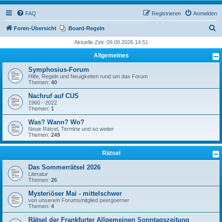
FAQ
Registrieren
Anmelden
S
Foren-Übersicht
Board-Regeln
u
Aktuelle Zeit: 09.08.2026 14:51
c
Allgemeines
h
Symphosius-Forum
e
Hilfe, Regeln und Neuigkeiten rund um das Forum
Themen:
40
Nachruf auf CUS
1960 - 2022
Themen:
1
Was? Wann? Wo?
Neue Rätsel, Termine und so weiter
Themen:
249
Rätsel
Das Sommerrätsel 2026
Literatur
Themen:
26
Mysteriöser Mai - mittelschwer
von unserem Forumsmitglied peergoerner
Themen:
4
Rätsel der Frankfurter Allgemeinen Sonntagszeitung