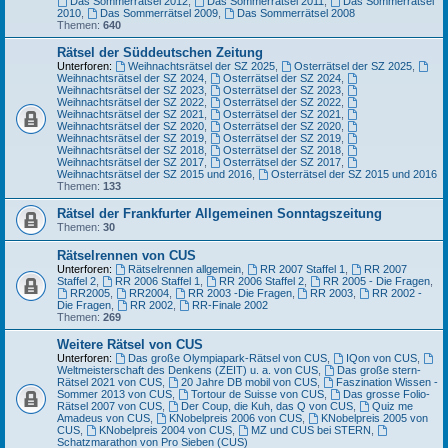
Das Sommerrätsel 2012
,
Das Sommerrätsel 2011
,
Das Sommerrätsel
2010
,
Das Sommerrätsel 2009
,
Das Sommerrätsel 2008
Themen:
640
Rätsel der Süddeutschen Zeitung
Unterforen:
Weihnachtsrätsel der SZ 2025
,
Osterrätsel der SZ 2025
,
Weihnachtsrätsel der SZ 2024
,
Osterrätsel der SZ 2024
,
Weihnachtsrätsel der SZ 2023
,
Osterrätsel der SZ 2023
,
Weihnachtsrätsel der SZ 2022
,
Osterrätsel der SZ 2022
,
Weihnachtsrätsel der SZ 2021
,
Osterrätsel der SZ 2021
,
Weihnachtsrätsel der SZ 2020
,
Osterrätsel der SZ 2020
,
Weihnachtsrätsel der SZ 2019
,
Osterrätsel der SZ 2019
,
Weihnachtsrätsel der SZ 2018
,
Osterrätsel der SZ 2018
,
Weihnachtsrätsel der SZ 2017
,
Osterrätsel der SZ 2017
,
Weihnachtsrätsel der SZ 2015 und 2016
,
Osterrätsel der SZ 2015 und 2016
Themen:
133
Rätsel der Frankfurter Allgemeinen Sonntagszeitung
Themen:
30
Rätselrennen von CUS
Unterforen:
Rätselrennen allgemein
,
RR 2007 Staffel 1
,
RR 2007
Staffel 2
,
RR 2006 Staffel 1
,
RR 2006 Staffel 2
,
RR 2005 - Die Fragen
,
RR2005
,
RR2004
,
RR 2003 -Die Fragen
,
RR 2003
,
RR 2002 -
Die Fragen
,
RR 2002
,
RR-Finale 2002
Themen:
269
Weitere Rätsel von CUS
Unterforen:
Das große Olympiapark-Rätsel von CUS
,
IQon von CUS
,
Weltmeisterschaft des Denkens (ZEIT) u. a. von CUS
,
Das große stern-
Rätsel 2021 von CUS
,
20 Jahre DB mobil von CUS
,
Faszination Wissen -
Sommer 2013 von CUS
,
Tortour de Suisse von CUS
,
Das grosse Folio-
Rätsel 2007 von CUS
,
Der Coup, die Kuh, das Q von CUS
,
Quiz me
Amadeus von CUS
,
KNobelpreis 2006 von CUS
,
KNobelpreis 2005 von
CUS
,
KNobelpreis 2004 von CUS
,
MZ und CUS bei STERN
,
Schatzmarathon von Pro Sieben (CUS)