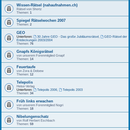
Wissen-Rätsel (nahaufnahmen.ch)
Rätsel von Shortz
Themen:
1
Spiegel Rätselwochen 2007
Themen:
2
GEO
Unterforen:
30 Jahre GEO - Das große Jubiläumsrätsel
,
GEO-Rätsel der
Entdeckungen 2003/2004
Themen:
76
Gnapfs Königsrätsel
von unserem Forenmitglied Gnapf
Themen:
14
Feuertaufe
von Zora & Deloew
Themen:
12
Telepolis
Heise-Verlag
Unterforen:
Telepolis 2006
,
Telepolis 2003
Themen:
34
Früh links erwachen
von unserem Forenmitglied Nogri
Themen:
18
Nibelungenschatz
von Rolf Herbert Eschbach
Themen:
59