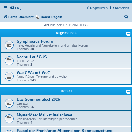
FAQ
Registrieren
Anmelden
S
Foren-Übersicht
Board-Regeln
u
Aktuelle Zeit: 07.08.2026 00:42
c
Allgemeines
h
Symphosius-Forum
e
Hilfe, Regeln und Neuigkeiten rund um das Forum
Themen:
40
Nachruf auf CUS
1960 - 2022
Themen:
1
Was? Wann? Wo?
Neue Rätsel, Termine und so weiter
Themen:
249
Rätsel
Das Sommerrätsel 2026
Literatur
Themen:
26
Mysteriöser Mai - mittelschwer
von unserem Forumsmitglied peergoerner
Themen:
4
Rätsel der Frankfurter Allgemeinen Sonntagszeitung