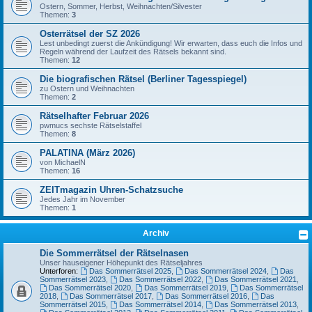
Ostern, Sommer, Herbst, Weihnachten/Silvester
Themen:
3
Osterrätsel der SZ 2026
Lest unbedingt zuerst die Ankündigung! Wir erwarten, dass euch die Infos und
Regeln während der Laufzeit des Rätsels bekannt sind.
Themen:
12
Die biografischen Rätsel (Berliner Tagesspiegel)
zu Ostern und Weihnachten
Themen:
2
Rätselhafter Februar 2026
pwmucs sechste Rätselstaffel
Themen:
8
PALATINA (März 2026)
von MichaelN
Themen:
16
ZEITmagazin Uhren-Schatzsuche
Jedes Jahr im November
Themen:
1
Archiv
Die Sommerrätsel der Rätselnasen
Unser hauseigener Höhepunkt des Rätseljahres
Unterforen:
Das Sommerrätsel 2025
,
Das Sommerrätsel 2024
,
Das
Sommerrätsel 2023
,
Das Sommerrätsel 2022
,
Das Sommerrätsel 2021
,
Das Sommerrätsel 2020
,
Das Sommerrätsel 2019
,
Das Sommerrätsel
2018
,
Das Sommerrätsel 2017
,
Das Sommerrätsel 2016
,
Das
Sommerrätsel 2015
,
Das Sommerrätsel 2014
,
Das Sommerrätsel 2013
,