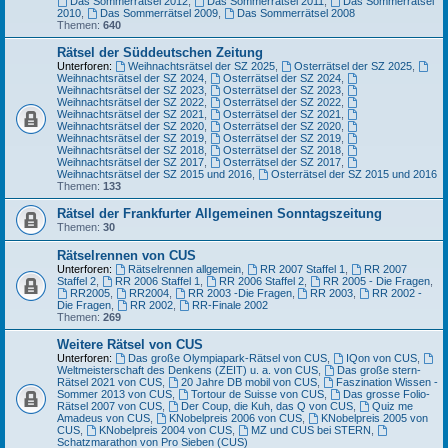
Das Sommerrätsel 2012
,
Das Sommerrätsel 2011
,
Das Sommerrätsel
2010
,
Das Sommerrätsel 2009
,
Das Sommerrätsel 2008
Themen:
640
Rätsel der Süddeutschen Zeitung
Unterforen:
Weihnachtsrätsel der SZ 2025
,
Osterrätsel der SZ 2025
,
Weihnachtsrätsel der SZ 2024
,
Osterrätsel der SZ 2024
,
Weihnachtsrätsel der SZ 2023
,
Osterrätsel der SZ 2023
,
Weihnachtsrätsel der SZ 2022
,
Osterrätsel der SZ 2022
,
Weihnachtsrätsel der SZ 2021
,
Osterrätsel der SZ 2021
,
Weihnachtsrätsel der SZ 2020
,
Osterrätsel der SZ 2020
,
Weihnachtsrätsel der SZ 2019
,
Osterrätsel der SZ 2019
,
Weihnachtsrätsel der SZ 2018
,
Osterrätsel der SZ 2018
,
Weihnachtsrätsel der SZ 2017
,
Osterrätsel der SZ 2017
,
Weihnachtsrätsel der SZ 2015 und 2016
,
Osterrätsel der SZ 2015 und 2016
Themen:
133
Rätsel der Frankfurter Allgemeinen Sonntagszeitung
Themen:
30
Rätselrennen von CUS
Unterforen:
Rätselrennen allgemein
,
RR 2007 Staffel 1
,
RR 2007
Staffel 2
,
RR 2006 Staffel 1
,
RR 2006 Staffel 2
,
RR 2005 - Die Fragen
,
RR2005
,
RR2004
,
RR 2003 -Die Fragen
,
RR 2003
,
RR 2002 -
Die Fragen
,
RR 2002
,
RR-Finale 2002
Themen:
269
Weitere Rätsel von CUS
Unterforen:
Das große Olympiapark-Rätsel von CUS
,
IQon von CUS
,
Weltmeisterschaft des Denkens (ZEIT) u. a. von CUS
,
Das große stern-
Rätsel 2021 von CUS
,
20 Jahre DB mobil von CUS
,
Faszination Wissen -
Sommer 2013 von CUS
,
Tortour de Suisse von CUS
,
Das grosse Folio-
Rätsel 2007 von CUS
,
Der Coup, die Kuh, das Q von CUS
,
Quiz me
Amadeus von CUS
,
KNobelpreis 2006 von CUS
,
KNobelpreis 2005 von
CUS
,
KNobelpreis 2004 von CUS
,
MZ und CUS bei STERN
,
Schatzmarathon von Pro Sieben (CUS)