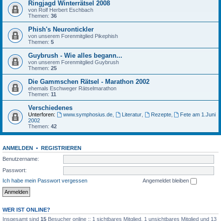
Ringjagd Winterrätsel 2008
von Rolf Herbert Eschbach
Themen:
36
Phish's Neurontickler
von unserem Forenmitglied Pikephish
Themen:
5
Guybrush - Wie alles begann...
von unserem Forenmitglied Guybrush
Themen:
25
Die Gammschen Rätsel - Marathon 2002
ehemals Eschweger Rätselmarathon
Themen:
11
Verschiedenes
Unterforen:
www.symphosius.de
,
Literatur
,
Rezepte
,
Fete am 1.Juni
2002
Themen:
42
ANMELDEN
•
REGISTRIEREN
Benutzername:
Passwort:
Ich habe mein Passwort vergessen
Angemeldet bleiben
WER IST ONLINE?
Insgesamt sind
15
Besucher online :: 1 sichtbares Mitglied, 1 unsichtbares Mitglied und 13