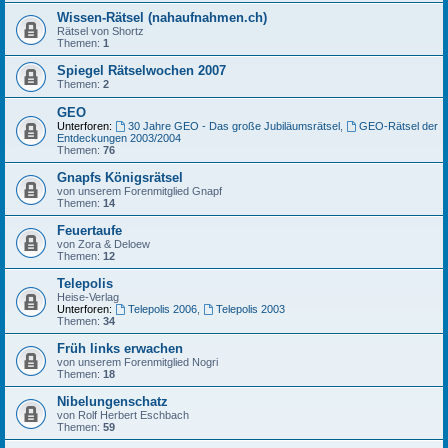
Wissen-Rätsel (nahaufnahmen.ch)
Rätsel von Shortz
Themen:
1
Spiegel Rätselwochen 2007
Themen:
2
GEO
Unterforen:
30 Jahre GEO - Das große Jubiläumsrätsel
,
GEO-Rätsel der
Entdeckungen 2003/2004
Themen:
76
Gnapfs Königsrätsel
von unserem Forenmitglied Gnapf
Themen:
14
Feuertaufe
von Zora & Deloew
Themen:
12
Telepolis
Heise-Verlag
Unterforen:
Telepolis 2006
,
Telepolis 2003
Themen:
34
Früh links erwachen
von unserem Forenmitglied Nogri
Themen:
18
Nibelungenschatz
von Rolf Herbert Eschbach
Themen:
59