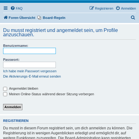
FAQ
Registrieren
Anmelden
S
Foren-Übersicht
Board-Regeln
u
Du musst registriert und angemeldet sein, um Profile
c
anzuschauen.
h
Benutzername:
e
Passwort:
Ich habe mein Passwort vergessen
Die Aktivierungs-E-Mail erneut senden
Angemeldet bleiben
Meinen Online-Status während dieser Sitzung verbergen
REGISTRIEREN
Du musst in diesem Forum registriert sein, um dich anmelden zu können. Die
Registrierung ist in wenigen Augenblicken erledigt und ermöglicht dir, auf
weitere Funktionen zuzugreifen. Die Board-Administration kann registrierten