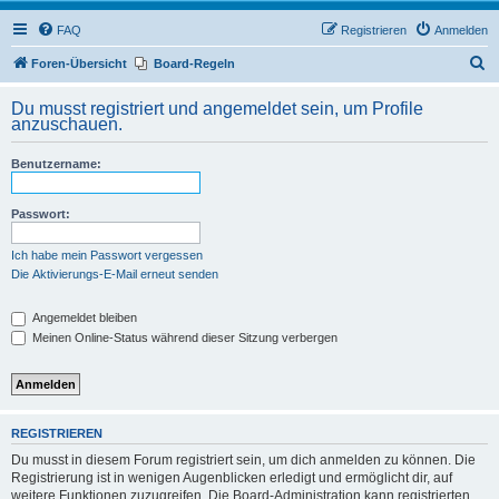
FAQ
Registrieren
Anmelden
S
Foren-Übersicht
Board-Regeln
u
Du musst registriert und angemeldet sein, um Profile
c
anzuschauen.
h
Benutzername:
e
Passwort:
Ich habe mein Passwort vergessen
Die Aktivierungs-E-Mail erneut senden
Angemeldet bleiben
Meinen Online-Status während dieser Sitzung verbergen
REGISTRIEREN
Du musst in diesem Forum registriert sein, um dich anmelden zu können. Die
Registrierung ist in wenigen Augenblicken erledigt und ermöglicht dir, auf
weitere Funktionen zuzugreifen. Die Board-Administration kann registrierten