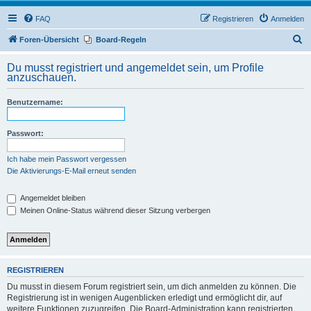
FAQ
Registrieren
Anmelden
S
Foren-Übersicht
Board-Regeln
u
Du musst registriert und angemeldet sein, um Profile
c
anzuschauen.
h
Benutzername:
e
Passwort:
Ich habe mein Passwort vergessen
Die Aktivierungs-E-Mail erneut senden
Angemeldet bleiben
Meinen Online-Status während dieser Sitzung verbergen
REGISTRIEREN
Du musst in diesem Forum registriert sein, um dich anmelden zu können. Die
Registrierung ist in wenigen Augenblicken erledigt und ermöglicht dir, auf
weitere Funktionen zuzugreifen. Die Board-Administration kann registrierten