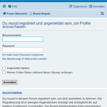
FAQ
Registrieren
Anmelden
S
Foren-Übersicht
Board-Regeln
u
Du musst registriert und angemeldet sein, um Profile
c
anzuschauen.
h
Benutzername:
e
Passwort:
Ich habe mein Passwort vergessen
Die Aktivierungs-E-Mail erneut senden
Angemeldet bleiben
Meinen Online-Status während dieser Sitzung verbergen
REGISTRIEREN
Du musst in diesem Forum registriert sein, um dich anmelden zu können. Die
Registrierung ist in wenigen Augenblicken erledigt und ermöglicht dir, auf
weitere Funktionen zuzugreifen. Die Board-Administration kann registrierten