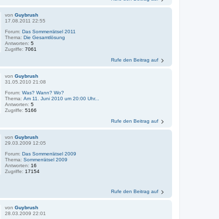
von
Guybrush
17.08.2011 22:55
Forum:
Das Sommerrätsel 2011
Thema:
Die Gesamtlösung
Antworten:
5
Zugriffe:
7061
Rufe den Beitrag auf
von
Guybrush
31.05.2010 21:08
Forum:
Was? Wann? Wo?
Thema:
Am 11. Juni 2010 um 20:00 Uhr...
Antworten:
5
Zugriffe:
5166
Rufe den Beitrag auf
von
Guybrush
29.03.2009 12:05
Forum:
Das Sommerrätsel 2009
Thema:
Sommerrätsel 2009
Antworten:
16
Zugriffe:
17154
Rufe den Beitrag auf
von
Guybrush
28.03.2009 22:01