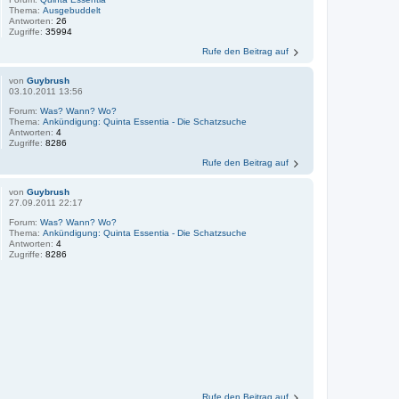
Thema:
Ausgebuddelt
Antworten:
26
Zugriffe:
35994
Rufe den Beitrag auf
von
Guybrush
03.10.2011 13:56
Forum:
Was? Wann? Wo?
Thema:
Ankündigung: Quinta Essentia - Die Schatzsuche
Antworten:
4
Zugriffe:
8286
Rufe den Beitrag auf
von
Guybrush
27.09.2011 22:17
Forum:
Was? Wann? Wo?
Thema:
Ankündigung: Quinta Essentia - Die Schatzsuche
Antworten:
4
Zugriffe:
8286
Rufe den Beitrag auf