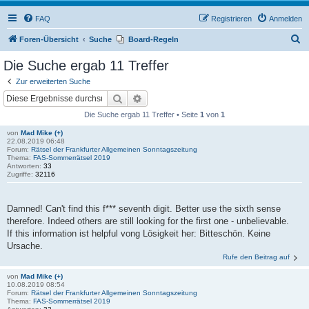
FAQ
Registrieren
Anmelden
S
Foren-Übersicht
Suche
Board-Regeln
u
Die Suche ergab 11 Treffer
c
Zur erweiterten Suche
h
Suche
Erweiterte Suche
e
Die Suche ergab 11 Treffer • Seite
1
von
1
von
Mad Mike (+)
22.08.2019 06:48
Forum:
Rätsel der Frankfurter Allgemeinen Sonntagszeitung
Thema:
FAS-Sommerrätsel 2019
Antworten:
33
Zugriffe:
32116
Damned! Can't find this f*** seventh digit. Better use the sixth sense
therefore. Indeed others are still looking for the first one - unbelievable.
If this information ist helpful vong Lösigkeit her: Bitteschön. Keine
Ursache.
Rufe den Beitrag auf
von
Mad Mike (+)
10.08.2019 08:54
Forum:
Rätsel der Frankfurter Allgemeinen Sonntagszeitung
Thema:
FAS-Sommerrätsel 2019