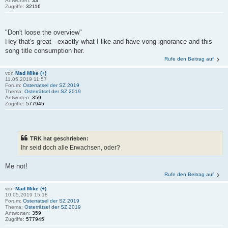
Antworten:
33
Zugriffe:
32116
"Don't loose the overview"
Hey that's great - exactly what I like and have vong ignorance and this
song title consumption her.
Rufe den Beitrag auf
von
Mad Mike (+)
11.05.2019 11:57
Forum:
Osterrätsel der SZ 2019
Thema:
Osterrätsel der SZ 2019
Antworten:
359
Zugriffe:
577945
TRK hat geschrieben:
Ihr seid doch alle Erwachsen, oder?
Me not!
Rufe den Beitrag auf
von
Mad Mike (+)
10.05.2019 15:18
Forum:
Osterrätsel der SZ 2019
Thema:
Osterrätsel der SZ 2019
Antworten:
359
Zugriffe:
577945