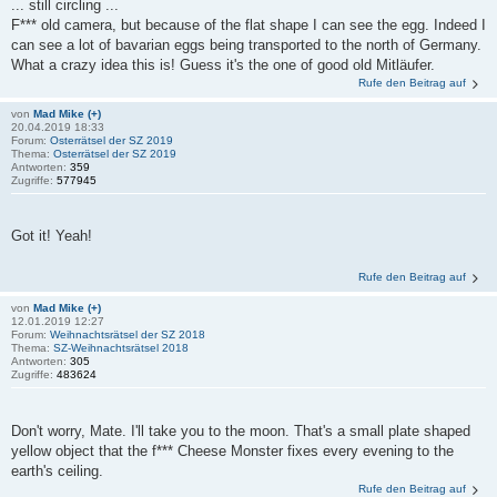
... still circling ...
F*** old camera, but because of the flat shape I can see the egg. Indeed I
can see a lot of bavarian eggs being transported to the north of Germany.
What a crazy idea this is! Guess it's the one of good old Mitläufer.
Rufe den Beitrag auf
von
Mad Mike (+)
20.04.2019 18:33
Forum:
Osterrätsel der SZ 2019
Thema:
Osterrätsel der SZ 2019
Antworten:
359
Zugriffe:
577945
Got it! Yeah!
Rufe den Beitrag auf
von
Mad Mike (+)
12.01.2019 12:27
Forum:
Weihnachtsrätsel der SZ 2018
Thema:
SZ-Weihnachtsrätsel 2018
Antworten:
305
Zugriffe:
483624
Don't worry, Mate. I'll take you to the moon. That's a small plate shaped
yellow object that the f*** Cheese Monster fixes every evening to the
earth's ceiling.
Rufe den Beitrag auf