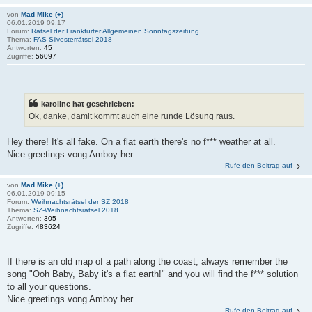
von
Mad Mike (+)
06.01.2019 09:17
Forum:
Rätsel der Frankfurter Allgemeinen Sonntagszeitung
Thema:
FAS-Silvesterrätsel 2018
Antworten:
45
Zugriffe:
56097
karoline hat geschrieben:
Ok, danke, damit kommt auch eine runde Lösung raus.
Hey there! It's all fake. On a flat earth there's no f*** weather at all.
Nice greetings vong Amboy her
Rufe den Beitrag auf
von
Mad Mike (+)
06.01.2019 09:15
Forum:
Weihnachtsrätsel der SZ 2018
Thema:
SZ-Weihnachtsrätsel 2018
Antworten:
305
Zugriffe:
483624
If there is an old map of a path along the coast, always remember the
song "Ooh Baby, Baby it's a flat earth!" and you will find the f*** solution
to all your questions.
Nice greetings vong Amboy her
Rufe den Beitrag auf