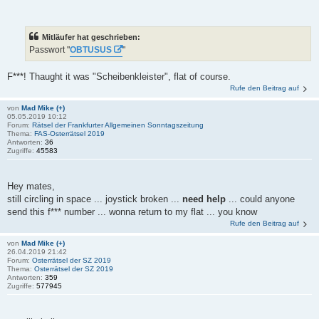
Mitläufer hat geschrieben:
Passwort "
OBTUSUS
"
F***! Thaught it was "Scheibenkleister", flat of course.
Rufe den Beitrag auf
von
Mad Mike (+)
05.05.2019 10:12
Forum:
Rätsel der Frankfurter Allgemeinen Sonntagszeitung
Thema:
FAS-Osterrätsel 2019
Antworten:
36
Zugriffe:
45583
Hey mates,
still circling in space ... joystick broken ...
need help
... could anyone
send this f*** number ... wonna return to my flat ... you know
Rufe den Beitrag auf
von
Mad Mike (+)
26.04.2019 21:42
Forum:
Osterrätsel der SZ 2019
Thema:
Osterrätsel der SZ 2019
Antworten:
359
Zugriffe:
577945