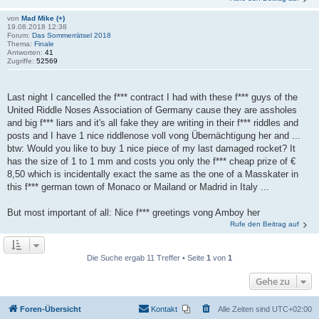
von
Mad Mike (+)
19.08.2018 12:38
Forum:
Das Sommerrätsel 2018
Thema:
Finale
Antworten:
41
Zugriffe:
52569
Last night I cancelled the f*** contract I had with these f*** guys of the
United Riddle Noses Association of Germany cause they are assholes
and big f*** liars and it's all fake they are writing in their f*** riddles and
posts and I have 1 nice riddlenose voll vong Übernächtigung her and ...
btw: Would you like to buy 1 nice piece of my last damaged rocket? It
has the size of 1 to 1 mm and costs you only the f*** cheap prize of €
8,50 which is incidentally exact the same as the one of a Masskater in
this f*** german town of Monaco or Mailand or Madrid in Italy ...
But most important of all: Nice f*** greetings vong Amboy her
Rufe den Beitrag auf
Die Suche ergab 11 Treffer • Seite
1
von
1
Gehe zu
Foren-Übersicht
Kontakt
Alle Zeiten sind
UTC+02:00