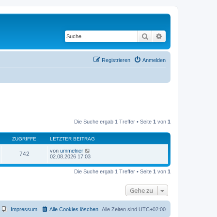
Suche
Erweiterte Suche
Registrieren
Anmelden
Die Suche ergab 1 Treffer • Seite
1
von
1
ZUGRIFFE
LETZTER BEITRAG
von
ummelner
742
02.08.2026 17:03
Die Suche ergab 1 Treffer • Seite
1
von
1
Gehe zu
Impressum
Alle Cookies löschen
Alle Zeiten sind
UTC+02:00