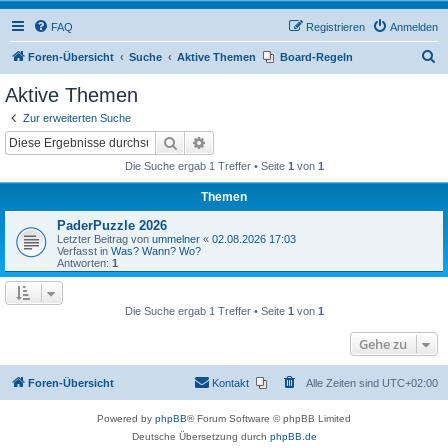
FAQ
Registrieren
Anmelden
S
Foren-Übersicht
Suche
Aktive Themen
Board-Regeln
u
Aktive Themen
c
Zur erweiterten Suche
h
Suche
Erweiterte Suche
e
Die Suche ergab 1 Treffer • Seite
1
von
1
Themen
PaderPuzzle 2026
Letzter Beitrag von
ummelner
«
02.08.2026 17:03
Verfasst in
Was? Wann? Wo?
Antworten:
1
Die Suche ergab 1 Treffer • Seite
1
von
1
Gehe zu
Foren-Übersicht
Kontakt
Alle Zeiten sind
UTC+02:00
Powered by
phpBB
® Forum Software © phpBB Limited
Deutsche Übersetzung durch
phpBB.de