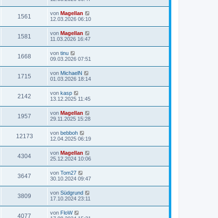
von
Magellan
1561
12.03.2026 06:10
von
Magellan
1581
11.03.2026 16:47
von
tinu
1668
09.03.2026 07:51
von
MichaelN
1715
01.03.2026 18:14
von
kasp
2142
13.12.2025 11:45
von
Magellan
1957
29.11.2025 15:28
von
bebboh
12173
12.04.2025 06:19
von
Magellan
4304
25.12.2024 10:06
von
Tom27
3647
30.10.2024 09:47
von
Südgrund
3809
17.10.2024 23:11
von
FloW
4077