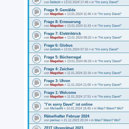
von
bebboh
»
13.01.2024 17:49
» in
"I’m sorry Dave!"
Frage 9: Gemälde
von
Magellan
»
13.01.2024 11:46
» in
"I’m sorry Dave!"
Frage 8: Erneuerung
von
Magellan
»
13.01.2024 11:43
» in
"I’m sorry Dave!"
Frage 7: Elektriktrick
von
Magellan
»
13.01.2024 08:20
» in
"I’m sorry Dave!"
Frage 6: Globus
von
bebboh
»
13.01.2024 07:10
» in
"I’m sorry Dave!"
Frage 5: Bücherregal
von
Magellan
»
13.01.2024 06:29
» in
"I’m sorry Dave!"
Frage 4: Zeichen
von
Magellan
»
11.01.2024 22:16
» in
"I’m sorry Dave!"
Frage 3: Uhren
von
Magellan
»
11.01.2024 21:05
» in
"I’m sorry Dave!"
Frage 1: Welcome
von
Magellan
»
11.01.2024 17:51
» in
"I’m sorry Dave!"
"I’m sorry Dave!" ist online
von
MichaelN
»
10.01.2024 16:45
» in
Was? Wann? Wo?
Rätselhafter Februar 2024
von
pwmuc
»
21.12.2023 20:24
» in
Was? Wann? Wo?
ZEIT Uhrenrätsel 2023