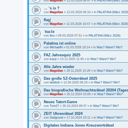
von
Magellan
»
12.03.2026 06:47
» in
PALATINA (März 2026
… ’s is ?
von
Magellan
»
12.03.2026 06:10
» in
PALATINA (März 2026
flaɪ̯ʃ
von
Magellan
»
11.03.2026 16:47
» in
PALATINA (März 2026
ˈtsaːlə
von
tinu
»
09.03.2026 07:51
» in
PALATINA (März 2026)
Palatina ist online
von
MichaelN
»
01.03.2026 18:14
» in
Was? Wann? Wo?
FAZ Jahresquiz 2025
von
kasp
»
13.12.2025 11:45
» in
Was? Wann? Wo?
Alle Jahre wieder
von
Magellan
»
29.11.2025 15:28
» in
Was? Wann? Wo?
Das große SZ-Osterrätsel 2025
von
bebboh
»
12.04.2025 06:19
» in
Was? Wann? Wo?
Das biografische Weihnachtsrätsel 20204 (Tages
von
Magellan
»
25.12.2024 10:06
» in
Was? Wann? Wo?
Neues Tatort-Game
von
Tom27
»
30.10.2024 09:47
» in
Was? Wann? Wo?
ZEIT Uhrenrätsel 2024
von
Südgrund
»
17.10.2024 23:11
» in
Was? Wann? Wo?
Digitales Indiana Jones Kreuzworträtsel