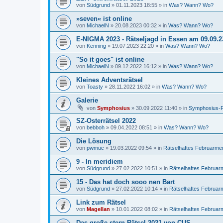
von
Südgrund
»
01.11.2023 18:55
» in
Was? Wann? Wo?
»seven« ist online
von
MichaelN
»
20.08.2023 00:32
» in
Was? Wann? Wo?
E-NIGMA 2023 - Rätseljagd in Essen am 09.09.2
von
Kenning
»
19.07.2023 22:20
» in
Was? Wann? Wo?
"So it goes" ist online
von
MichaelN
»
09.12.2022 16:12
» in
Was? Wann? Wo?
Kleines Adventsrätsel
von
Toasty
»
28.11.2022 16:02
» in
Was? Wann? Wo?
Galerie
von
Symphosius
»
30.09.2022 11:40
» in
Symphosius-
SZ-Osterrätsel 2022
von
bebboh
»
09.04.2022 08:51
» in
Was? Wann? Wo?
Die Lösung
von
pwmuc
»
19.03.2022 09:54
» in
Rätselhaftes Februarme
9 - In meridiem
von
Südgrund
»
27.02.2022 10:51
» in
Rätselhaftes Februa
15 - Das hat doch sooo nen Bart
von
Südgrund
»
27.02.2022 10:14
» in
Rätselhaftes Februa
Link zum Rätsel
von
Magellan
»
10.01.2022 08:02
» in
Rätselhaftes Februa
Das große stern-Rätsel 2021 von CUS