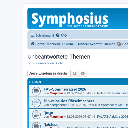
Schnellzugriff
FAQ
Foren-Übersicht
Suche
Unbeantwortete Themen
Boa
Unbeantwortete Themen
Zur erweiterten Suche
Suche
Erweiterte Suche
THEMEN
FAS-Sommerrätsel 2026
von
Magellan
»
19.07.2026 18:46
» in
Rätsel der Frankfurte
Hinweise des Rätselmachers
von
peergoerner
»
19.05.2026 02:01
» in
Mysteriöser Mai - m
ˈjɛːʒɐ
von
Magellan
»
12.03.2026 07:47
» in
PALATINA (März 2026
ˈʃaʦka:d