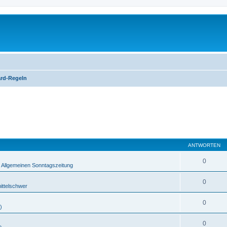
rd-Regeln
ANTWORTEN
0
r Allgemeinen Sonntagszeitung
0
ittelschwer
0
)
0