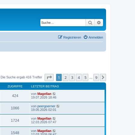
Suche
Erweiterte Suche
Registrieren
Anmelden
Seite
1
von
9
1
2
3
4
5
9
Nächste
Die Suche ergab 416 Treffer
…
ZUGRIFFE
LETZTER BEITRAG
von
Magellan
424
19.07.2026 18:46
von
peergoerner
1066
19.05.2026 02:01
von
Magellan
1724
12.03.2026 07:47
von
Magellan
1548
12.03.2026 06:47