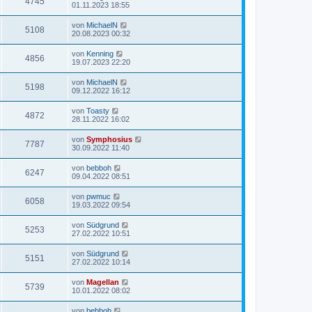
4745
01.11.2023 18:55
von
MichaelN
5108
20.08.2023 00:32
von
Kenning
4856
19.07.2023 22:20
von
MichaelN
5198
09.12.2022 16:12
von
Toasty
4872
28.11.2022 16:02
von
Symphosius
7787
30.09.2022 11:40
von
bebboh
6247
09.04.2022 08:51
von
pwmuc
6058
19.03.2022 09:54
von
Südgrund
5253
27.02.2022 10:51
von
Südgrund
5151
27.02.2022 10:14
von
Magellan
5739
10.01.2022 08:02
von
bebboh