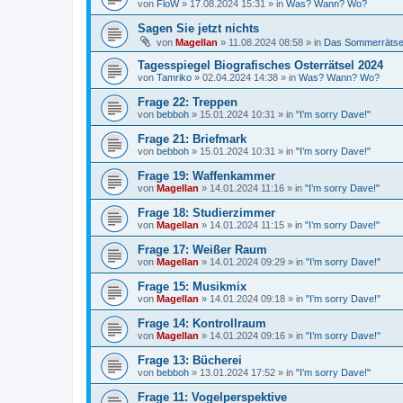
von
FloW
»
17.08.2024 15:31
» in
Was? Wann? Wo?
Sagen Sie jetzt nichts
von
Magellan
»
11.08.2024 08:58
» in
Das Sommerrätse
Tagesspiegel Biografisches Osterrätsel 2024
von
Tamriko
»
02.04.2024 14:38
» in
Was? Wann? Wo?
Frage 22: Treppen
von
bebboh
»
15.01.2024 10:31
» in
"I’m sorry Dave!"
Frage 21: Briefmark
von
bebboh
»
15.01.2024 10:31
» in
"I’m sorry Dave!"
Frage 19: Waffenkammer
von
Magellan
»
14.01.2024 11:16
» in
"I’m sorry Dave!"
Frage 18: Studierzimmer
von
Magellan
»
14.01.2024 11:15
» in
"I’m sorry Dave!"
Frage 17: Weißer Raum
von
Magellan
»
14.01.2024 09:29
» in
"I’m sorry Dave!"
Frage 15: Musikmix
von
Magellan
»
14.01.2024 09:18
» in
"I’m sorry Dave!"
Frage 14: Kontrollraum
von
Magellan
»
14.01.2024 09:16
» in
"I’m sorry Dave!"
Frage 13: Bücherei
von
bebboh
»
13.01.2024 17:52
» in
"I’m sorry Dave!"
Frage 11: Vogelperspektive