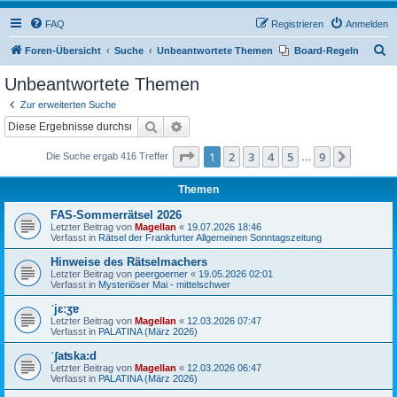
FAQ
Registrieren
Anmelden
S
Foren-Übersicht
Suche
Unbeantwortete Themen
Board-Regeln
u
Unbeantwortete Themen
c
Zur erweiterten Suche
h
Suche
Erweiterte Suche
e
Seite
1
von
9
1
2
3
4
5
9
Nächst
Die Suche ergab 416 Treffer
…
Themen
FAS-Sommerrätsel 2026
Letzter Beitrag von
Magellan
«
19.07.2026 18:46
Verfasst in
Rätsel der Frankfurter Allgemeinen Sonntagszeitung
Hinweise des Rätselmachers
Letzter Beitrag von
peergoerner
«
19.05.2026 02:01
Verfasst in
Mysteriöser Mai - mittelschwer
ˈjɛːʒɐ
Letzter Beitrag von
Magellan
«
12.03.2026 07:47
Verfasst in
PALATINA (März 2026)
ˈʃaʦka:d
Letzter Beitrag von
Magellan
«
12.03.2026 06:47
Verfasst in
PALATINA (März 2026)