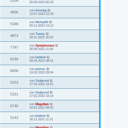
5109
20.08.2023 00:32
von
Kenning
4856
19.07.2023 22:20
von
MichaelN
5198
09.12.2022 16:12
von
Toasty
4873
28.11.2022 16:02
von
Symphosius
7787
30.09.2022 11:40
von
bebboh
6248
09.04.2022 08:51
von
pwmuc
6058
19.03.2022 09:54
von
Südgrund
5253
27.02.2022 10:51
von
Südgrund
5151
27.02.2022 10:14
von
Magellan
5740
10.01.2022 08:02
von
bebboh
5142
30.12.2021 11:31
von
Magellan