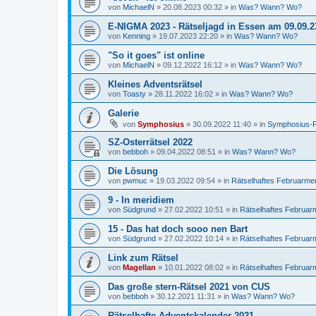
von
MichaelN
»
20.08.2023 00:32
» in
Was? Wann? Wo?
E-NIGMA 2023 - Rätseljagd in Essen am 09.09.2
von
Kenning
»
19.07.2023 22:20
» in
Was? Wann? Wo?
"So it goes" ist online
von
MichaelN
»
09.12.2022 16:12
» in
Was? Wann? Wo?
Kleines Adventsrätsel
von
Toasty
»
28.11.2022 16:02
» in
Was? Wann? Wo?
Galerie
von
Symphosius
»
30.09.2022 11:40
» in
Symphosius-
SZ-Osterrätsel 2022
von
bebboh
»
09.04.2022 08:51
» in
Was? Wann? Wo?
Die Lösung
von
pwmuc
»
19.03.2022 09:54
» in
Rätselhaftes Februarme
9 - In meridiem
von
Südgrund
»
27.02.2022 10:51
» in
Rätselhaftes Februa
15 - Das hat doch sooo nen Bart
von
Südgrund
»
27.02.2022 10:14
» in
Rätselhaftes Februa
Link zum Rätsel
von
Magellan
»
10.01.2022 08:02
» in
Rätselhaftes Februa
Das große stern-Rätsel 2021 von CUS
von
bebboh
»
30.12.2021 11:31
» in
Was? Wann? Wo?
Rätselhafte Adventskalender 2021