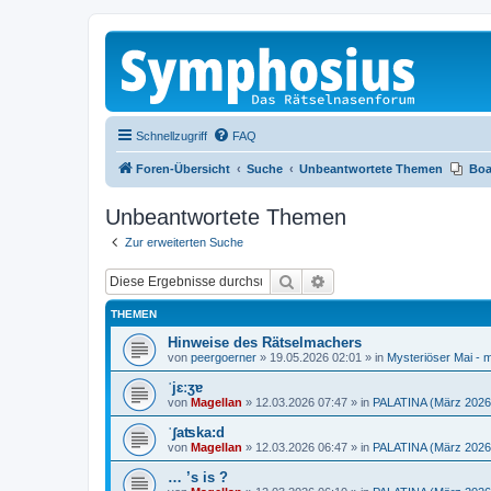
Schnellzugriff
FAQ
Foren-Übersicht
Suche
Unbeantwortete Themen
Boa
Unbeantwortete Themen
Zur erweiterten Suche
Suche
Erweiterte Suche
THEMEN
Hinweise des Rätselmachers
von
peergoerner
»
19.05.2026 02:01
» in
Mysteriöser Mai - m
ˈjɛːʒɐ
von
Magellan
»
12.03.2026 07:47
» in
PALATINA (März 2026
ˈʃaʦka:d
von
Magellan
»
12.03.2026 06:47
» in
PALATINA (März 2026
… ’s is ?