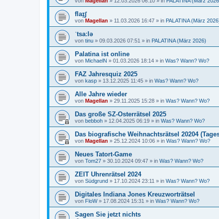
von
Magellan
»
12.03.2026 06:10
» in
PALATINA (März 2026
flaɪ̯ʃ
von
Magellan
»
11.03.2026 16:47
» in
PALATINA (März 2026
ˈtsaːlə
von
tinu
»
09.03.2026 07:51
» in
PALATINA (März 2026)
Palatina ist online
von
MichaelN
»
01.03.2026 18:14
» in
Was? Wann? Wo?
FAZ Jahresquiz 2025
von
kasp
»
13.12.2025 11:45
» in
Was? Wann? Wo?
Alle Jahre wieder
von
Magellan
»
29.11.2025 15:28
» in
Was? Wann? Wo?
Das große SZ-Osterrätsel 2025
von
bebboh
»
12.04.2025 06:19
» in
Was? Wann? Wo?
Das biografische Weihnachtsrätsel 20204 (Tages
von
Magellan
»
25.12.2024 10:06
» in
Was? Wann? Wo?
Neues Tatort-Game
von
Tom27
»
30.10.2024 09:47
» in
Was? Wann? Wo?
ZEIT Uhrenrätsel 2024
von
Südgrund
»
17.10.2024 23:11
» in
Was? Wann? Wo?
Digitales Indiana Jones Kreuzworträtsel
von
FloW
»
17.08.2024 15:31
» in
Was? Wann? Wo?
Sagen Sie jetzt nichts