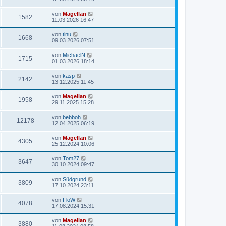
von
Magellan
1582
11.03.2026 16:47
von
tinu
1668
09.03.2026 07:51
von
MichaelN
1715
01.03.2026 18:14
von
kasp
2142
13.12.2025 11:45
von
Magellan
1958
29.11.2025 15:28
von
bebboh
12178
12.04.2025 06:19
von
Magellan
4305
25.12.2024 10:06
von
Tom27
3647
30.10.2024 09:47
von
Südgrund
3809
17.10.2024 23:11
von
FloW
4078
17.08.2024 15:31
von
Magellan
3880