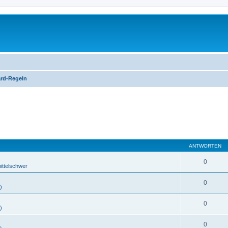
rd-Regeln
ANTWORTEN
0
ittelschwer
0
)
0
)
0