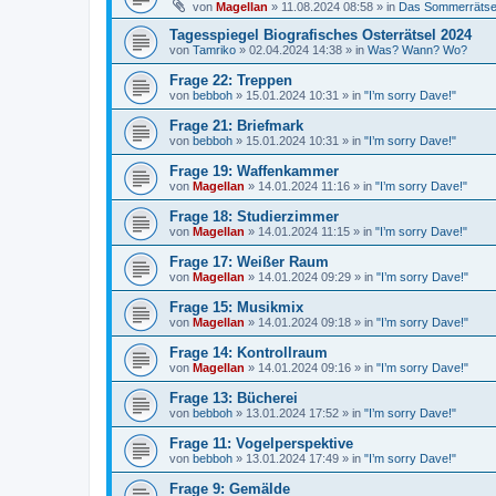
von
Magellan
»
11.08.2024 08:58
» in
Das Sommerrätse
Tagesspiegel Biografisches Osterrätsel 2024
von
Tamriko
»
02.04.2024 14:38
» in
Was? Wann? Wo?
Frage 22: Treppen
von
bebboh
»
15.01.2024 10:31
» in
"I’m sorry Dave!"
Frage 21: Briefmark
von
bebboh
»
15.01.2024 10:31
» in
"I’m sorry Dave!"
Frage 19: Waffenkammer
von
Magellan
»
14.01.2024 11:16
» in
"I’m sorry Dave!"
Frage 18: Studierzimmer
von
Magellan
»
14.01.2024 11:15
» in
"I’m sorry Dave!"
Frage 17: Weißer Raum
von
Magellan
»
14.01.2024 09:29
» in
"I’m sorry Dave!"
Frage 15: Musikmix
von
Magellan
»
14.01.2024 09:18
» in
"I’m sorry Dave!"
Frage 14: Kontrollraum
von
Magellan
»
14.01.2024 09:16
» in
"I’m sorry Dave!"
Frage 13: Bücherei
von
bebboh
»
13.01.2024 17:52
» in
"I’m sorry Dave!"
Frage 11: Vogelperspektive
von
bebboh
»
13.01.2024 17:49
» in
"I’m sorry Dave!"
Frage 9: Gemälde