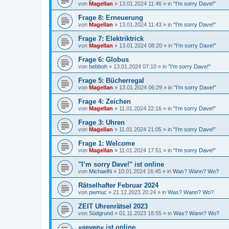
von
Magellan
»
13.01.2024 11:46
» in
"I’m sorry Dave!"
Frage 8: Erneuerung
von
Magellan
»
13.01.2024 11:43
» in
"I’m sorry Dave!"
Frage 7: Elektriktrick
von
Magellan
»
13.01.2024 08:20
» in
"I’m sorry Dave!"
Frage 6: Globus
von
bebboh
»
13.01.2024 07:10
» in
"I’m sorry Dave!"
Frage 5: Bücherregal
von
Magellan
»
13.01.2024 06:29
» in
"I’m sorry Dave!"
Frage 4: Zeichen
von
Magellan
»
11.01.2024 22:16
» in
"I’m sorry Dave!"
Frage 3: Uhren
von
Magellan
»
11.01.2024 21:05
» in
"I’m sorry Dave!"
Frage 1: Welcome
von
Magellan
»
11.01.2024 17:51
» in
"I’m sorry Dave!"
"I’m sorry Dave!" ist online
von
MichaelN
»
10.01.2024 16:45
» in
Was? Wann? Wo?
Rätselhafter Februar 2024
von
pwmuc
»
21.12.2023 20:24
» in
Was? Wann? Wo?
ZEIT Uhrenrätsel 2023
von
Südgrund
»
01.11.2023 18:55
» in
Was? Wann? Wo?
»seven« ist online