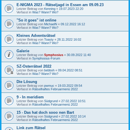
E-NIGMA 2023 - Rätseljagd in Essen am 09.09.23
Letzter Beitrag von
Kenning
«
19.07.2023 22:20
Verfasst in
Was? Wann? Wo?
"So it goes" ist online
Letzter Beitrag von
MichaelN
«
09.12.2022 16:12
Verfasst in
Was? Wann? Wo?
Kleines Adventsrätsel
Letzter Beitrag von
Toasty
«
28.11.2022 16:02
Verfasst in
Was? Wann? Wo?
Galerie
Letzter Beitrag von
Symphosius
«
30.09.2022 11:40
Verfasst in
Symphosius-Forum
SZ-Osterrätsel 2022
Letzter Beitrag von
bebboh
«
09.04.2022 08:51
Verfasst in
Was? Wann? Wo?
Die Lösung
Letzter Beitrag von
pwmuc
«
19.03.2022 09:54
Verfasst in
Rätselhaftes Februarmenü 2022
9 - In meridiem
Letzter Beitrag von
Südgrund
«
27.02.2022 10:51
Verfasst in
Rätselhaftes Februarmenü 2022
15 - Das hat doch sooo nen Bart
Letzter Beitrag von
Südgrund
«
27.02.2022 10:14
Verfasst in
Rätselhaftes Februarmenü 2022
Link zum Rätsel