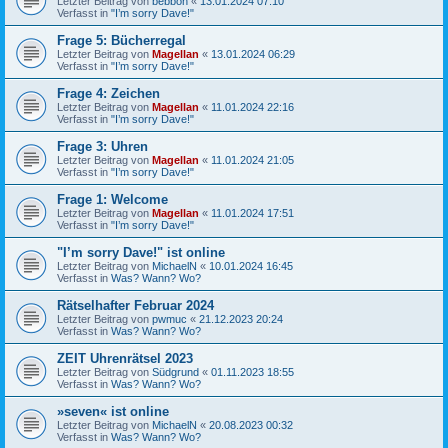
Letzter Beitrag von
bebboh
«
13.01.2024 07:10
Verfasst in
"I’m sorry Dave!"
Frage 5: Bücherregal
Letzter Beitrag von
Magellan
«
13.01.2024 06:29
Verfasst in
"I’m sorry Dave!"
Frage 4: Zeichen
Letzter Beitrag von
Magellan
«
11.01.2024 22:16
Verfasst in
"I’m sorry Dave!"
Frage 3: Uhren
Letzter Beitrag von
Magellan
«
11.01.2024 21:05
Verfasst in
"I’m sorry Dave!"
Frage 1: Welcome
Letzter Beitrag von
Magellan
«
11.01.2024 17:51
Verfasst in
"I’m sorry Dave!"
"I’m sorry Dave!" ist online
Letzter Beitrag von
MichaelN
«
10.01.2024 16:45
Verfasst in
Was? Wann? Wo?
Rätselhafter Februar 2024
Letzter Beitrag von
pwmuc
«
21.12.2023 20:24
Verfasst in
Was? Wann? Wo?
ZEIT Uhrenrätsel 2023
Letzter Beitrag von
Südgrund
«
01.11.2023 18:55
Verfasst in
Was? Wann? Wo?
»seven« ist online
Letzter Beitrag von
MichaelN
«
20.08.2023 00:32
Verfasst in
Was? Wann? Wo?