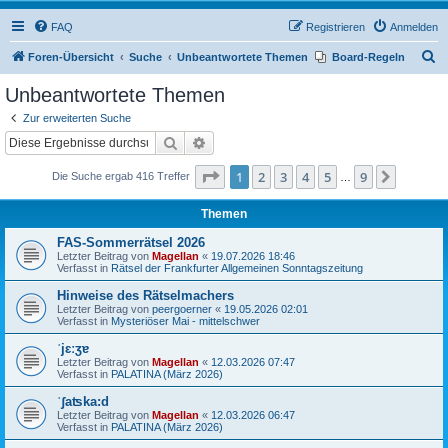
FAQ
Registrieren
Anmelden
S
Foren-Übersicht
Suche
Unbeantwortete Themen
Board-Regeln
u
Unbeantwortete Themen
c
Zur erweiterten Suche
h
Suche
Erweiterte Suche
e
Seite
1
von
9
1
2
3
4
5
9
Nächst
Die Suche ergab 416 Treffer
…
Themen
FAS-Sommerrätsel 2026
Letzter Beitrag von
Magellan
«
19.07.2026 18:46
Verfasst in
Rätsel der Frankfurter Allgemeinen Sonntagszeitung
Hinweise des Rätselmachers
Letzter Beitrag von
peergoerner
«
19.05.2026 02:01
Verfasst in
Mysteriöser Mai - mittelschwer
ˈjɛːʒɐ
Letzter Beitrag von
Magellan
«
12.03.2026 07:47
Verfasst in
PALATINA (März 2026)
ˈʃaʦka:d
Letzter Beitrag von
Magellan
«
12.03.2026 06:47
Verfasst in
PALATINA (März 2026)