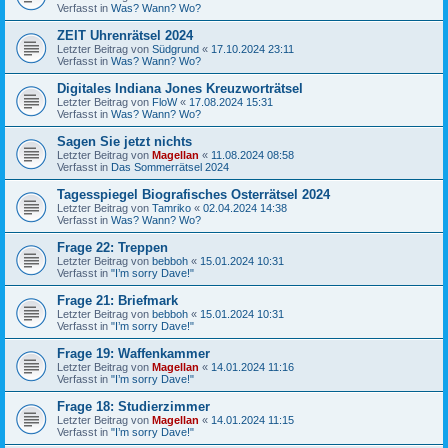
Verfasst in
Was? Wann? Wo?
ZEIT Uhrenrätsel 2024
Letzter Beitrag von
Südgrund
«
17.10.2024 23:11
Verfasst in
Was? Wann? Wo?
Digitales Indiana Jones Kreuzworträtsel
Letzter Beitrag von
FloW
«
17.08.2024 15:31
Verfasst in
Was? Wann? Wo?
Sagen Sie jetzt nichts
Letzter Beitrag von
Magellan
«
11.08.2024 08:58
Verfasst in
Das Sommerrätsel 2024
Tagesspiegel Biografisches Osterrätsel 2024
Letzter Beitrag von
Tamriko
«
02.04.2024 14:38
Verfasst in
Was? Wann? Wo?
Frage 22: Treppen
Letzter Beitrag von
bebboh
«
15.01.2024 10:31
Verfasst in
"I’m sorry Dave!"
Frage 21: Briefmark
Letzter Beitrag von
bebboh
«
15.01.2024 10:31
Verfasst in
"I’m sorry Dave!"
Frage 19: Waffenkammer
Letzter Beitrag von
Magellan
«
14.01.2024 11:16
Verfasst in
"I’m sorry Dave!"
Frage 18: Studierzimmer
Letzter Beitrag von
Magellan
«
14.01.2024 11:15
Verfasst in
"I’m sorry Dave!"