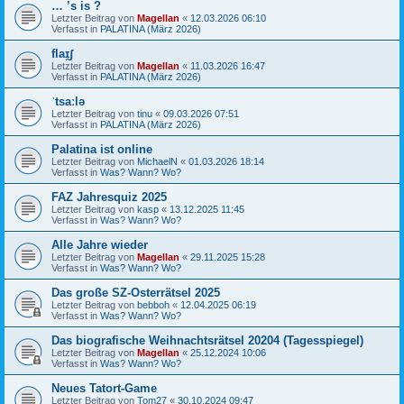
… ’s is ?
Letzter Beitrag von
Magellan
«
12.03.2026 06:10
Verfasst in
PALATINA (März 2026)
flaɪ̯ʃ
Letzter Beitrag von
Magellan
«
11.03.2026 16:47
Verfasst in
PALATINA (März 2026)
ˈtsaːlə
Letzter Beitrag von
tinu
«
09.03.2026 07:51
Verfasst in
PALATINA (März 2026)
Palatina ist online
Letzter Beitrag von
MichaelN
«
01.03.2026 18:14
Verfasst in
Was? Wann? Wo?
FAZ Jahresquiz 2025
Letzter Beitrag von
kasp
«
13.12.2025 11:45
Verfasst in
Was? Wann? Wo?
Alle Jahre wieder
Letzter Beitrag von
Magellan
«
29.11.2025 15:28
Verfasst in
Was? Wann? Wo?
Das große SZ-Osterrätsel 2025
Letzter Beitrag von
bebboh
«
12.04.2025 06:19
Verfasst in
Was? Wann? Wo?
Das biografische Weihnachtsrätsel 20204 (Tagesspiegel)
Letzter Beitrag von
Magellan
«
25.12.2024 10:06
Verfasst in
Was? Wann? Wo?
Neues Tatort-Game
Letzter Beitrag von
Tom27
«
30.10.2024 09:47