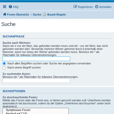
FAQ
Registrieren
Anmelden
Foren-Übersicht
Suche
Board-Regeln
Suche
SUCHANFRAGE
Suche nach Wörtern:
Setze ein
+
vor ein Wort, das gefunden werden muss und ein
-
vor ein Wort, das nicht
gefunden werden darf. Verwende mehrere Wörter getrennt durch
|
innerhalb einer
Klammer, wenn nur eines der Wörter gefunden werden muss. Benutze ein * als
Platzhalter für teilweise Übereinstimmungen.
Nach allen Begriffen suchen oder Suche wie angegeben verwenden
Nach einem Begriff suchen
Zu suchender Autor:
Benutze ein * als Platzhalter für teilweise Übereinstimmungen.
SUCHOPTIONEN
Zu durchsuchende Foren:
Wähle das Forum oder die Foren aus, in denen gesucht werden soll. Unterforen werden
automatisch mit durchsucht, sofern du die Option „Unterforen durchsuchen“ unten nicht
deaktivierst.