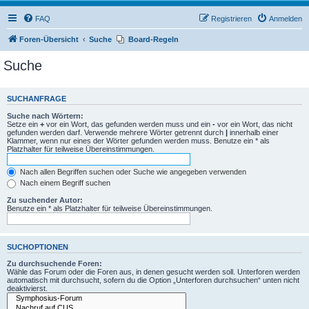
FAQ
Registrieren
Anmelden
Foren-Übersicht
Suche
Board-Regeln
Suche
SUCHANFRAGE
Suche nach Wörtern:
Setze ein
+
vor ein Wort, das gefunden werden muss und ein
-
vor ein Wort, das nicht
gefunden werden darf. Verwende mehrere Wörter getrennt durch
|
innerhalb einer
Klammer, wenn nur eines der Wörter gefunden werden muss. Benutze ein * als
Platzhalter für teilweise Übereinstimmungen.
Nach allen Begriffen suchen oder Suche wie angegeben verwenden
Nach einem Begriff suchen
Zu suchender Autor:
Benutze ein * als Platzhalter für teilweise Übereinstimmungen.
SUCHOPTIONEN
Zu durchsuchende Foren:
Wähle das Forum oder die Foren aus, in denen gesucht werden soll. Unterforen werden
automatisch mit durchsucht, sofern du die Option „Unterforen durchsuchen“ unten nicht
deaktivierst.