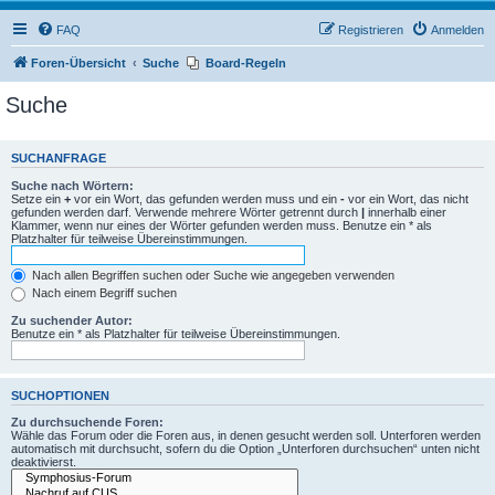
FAQ
Registrieren
Anmelden
Foren-Übersicht
Suche
Board-Regeln
Suche
SUCHANFRAGE
Suche nach Wörtern:
Setze ein
+
vor ein Wort, das gefunden werden muss und ein
-
vor ein Wort, das nicht
gefunden werden darf. Verwende mehrere Wörter getrennt durch
|
innerhalb einer
Klammer, wenn nur eines der Wörter gefunden werden muss. Benutze ein * als
Platzhalter für teilweise Übereinstimmungen.
Nach allen Begriffen suchen oder Suche wie angegeben verwenden
Nach einem Begriff suchen
Zu suchender Autor:
Benutze ein * als Platzhalter für teilweise Übereinstimmungen.
SUCHOPTIONEN
Zu durchsuchende Foren:
Wähle das Forum oder die Foren aus, in denen gesucht werden soll. Unterforen werden
automatisch mit durchsucht, sofern du die Option „Unterforen durchsuchen“ unten nicht
deaktivierst.