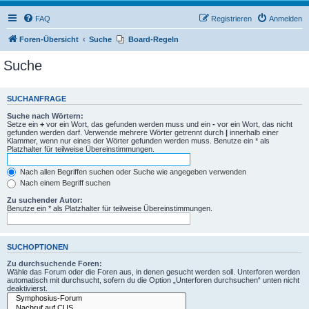
FAQ
Registrieren
Anmelden
Foren-Übersicht
Suche
Board-Regeln
Suche
SUCHANFRAGE
Suche nach Wörtern:
Setze ein
+
vor ein Wort, das gefunden werden muss und ein
-
vor ein Wort, das nicht
gefunden werden darf. Verwende mehrere Wörter getrennt durch
|
innerhalb einer
Klammer, wenn nur eines der Wörter gefunden werden muss. Benutze ein * als
Platzhalter für teilweise Übereinstimmungen.
Nach allen Begriffen suchen oder Suche wie angegeben verwenden
Nach einem Begriff suchen
Zu suchender Autor:
Benutze ein * als Platzhalter für teilweise Übereinstimmungen.
SUCHOPTIONEN
Zu durchsuchende Foren:
Wähle das Forum oder die Foren aus, in denen gesucht werden soll. Unterforen werden
automatisch mit durchsucht, sofern du die Option „Unterforen durchsuchen“ unten nicht
deaktivierst.