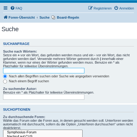
FAQ
Registrieren
Anmelden
Foren-Übersicht
Suche
Board-Regeln
Suche
SUCHANFRAGE
Suche nach Wörtern:
Setze ein
+
vor ein Wort, das gefunden werden muss und ein
-
vor ein Wort, das nicht
gefunden werden darf. Verwende mehrere Wörter getrennt durch
|
innerhalb einer
Klammer, wenn nur eines der Wörter gefunden werden muss. Benutze ein * als
Platzhalter für teilweise Übereinstimmungen.
Nach allen Begriffen suchen oder Suche wie angegeben verwenden
Nach einem Begriff suchen
Zu suchender Autor:
Benutze ein * als Platzhalter für teilweise Übereinstimmungen.
SUCHOPTIONEN
Zu durchsuchende Foren:
Wähle das Forum oder die Foren aus, in denen gesucht werden soll. Unterforen werden
automatisch mit durchsucht, sofern du die Option „Unterforen durchsuchen“ unten nicht
deaktivierst.