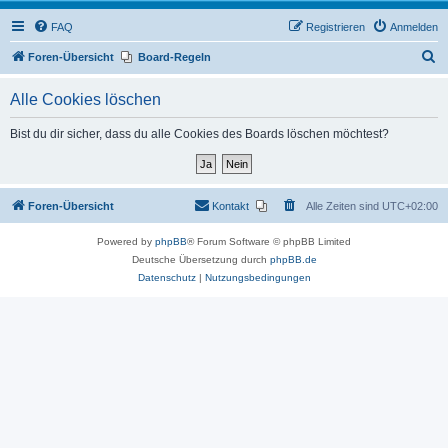
FAQ
Registrieren
Anmelden
S
Foren-Übersicht
Board-Regeln
u
Alle Cookies löschen
c
h
Bist du dir sicher, dass du alle Cookies des Boards löschen möchtest?
e
Foren-Übersicht
Kontakt
Alle Zeiten sind
UTC+02:00
Powered by
phpBB
® Forum Software © phpBB Limited
Deutsche Übersetzung durch
phpBB.de
Datenschutz
|
Nutzungsbedingungen