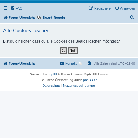
FAQ
Registrieren
Anmelden
S
Foren-Übersicht
Board-Regeln
u
Alle Cookies löschen
c
h
Bist du dir sicher, dass du alle Cookies des Boards löschen möchtest?
e
Foren-Übersicht
Kontakt
Alle Zeiten sind
UTC+02:00
Powered by
phpBB
® Forum Software © phpBB Limited
Deutsche Übersetzung durch
phpBB.de
Datenschutz
|
Nutzungsbedingungen