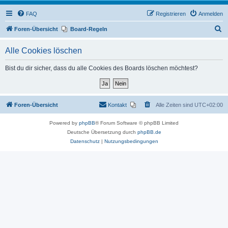
FAQ
Registrieren
Anmelden
S
Foren-Übersicht
Board-Regeln
u
Alle Cookies löschen
c
h
Bist du dir sicher, dass du alle Cookies des Boards löschen möchtest?
e
Foren-Übersicht
Kontakt
Alle Zeiten sind
UTC+02:00
Powered by
phpBB
® Forum Software © phpBB Limited
Deutsche Übersetzung durch
phpBB.de
Datenschutz
|
Nutzungsbedingungen