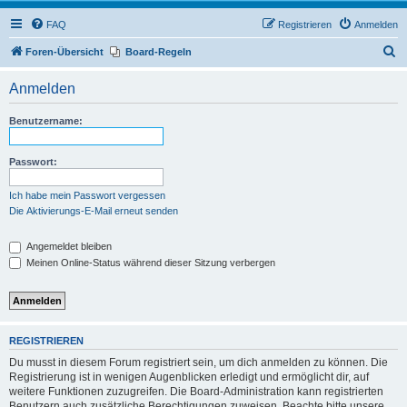
FAQ
Registrieren
Anmelden
S
Foren-Übersicht
Board-Regeln
u
Anmelden
c
h
Benutzername:
e
Passwort:
Ich habe mein Passwort vergessen
Die Aktivierungs-E-Mail erneut senden
Angemeldet bleiben
Meinen Online-Status während dieser Sitzung verbergen
REGISTRIEREN
Du musst in diesem Forum registriert sein, um dich anmelden zu können. Die
Registrierung ist in wenigen Augenblicken erledigt und ermöglicht dir, auf
weitere Funktionen zuzugreifen. Die Board-Administration kann registrierten
Benutzern auch zusätzliche Berechtigungen zuweisen. Beachte bitte unsere