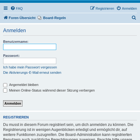
FAQ
Registrieren
Anmelden
S
Foren-Übersicht
Board-Regeln
u
Anmelden
c
h
Benutzername:
e
Passwort:
Ich habe mein Passwort vergessen
Die Aktivierungs-E-Mail erneut senden
Angemeldet bleiben
Meinen Online-Status während dieser Sitzung verbergen
REGISTRIEREN
Du musst in diesem Forum registriert sein, um dich anmelden zu können. Die
Registrierung ist in wenigen Augenblicken erledigt und ermöglicht dir, auf
weitere Funktionen zuzugreifen. Die Board-Administration kann registrierten
Benutzern auch zusätzliche Berechtigungen zuweisen. Beachte bitte unsere