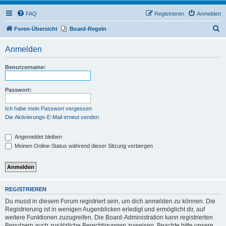
FAQ
Registrieren
Anmelden
S
Foren-Übersicht
Board-Regeln
u
Anmelden
c
h
Benutzername:
e
Passwort:
Ich habe mein Passwort vergessen
Die Aktivierungs-E-Mail erneut senden
Angemeldet bleiben
Meinen Online-Status während dieser Sitzung verbergen
REGISTRIEREN
Du musst in diesem Forum registriert sein, um dich anmelden zu können. Die
Registrierung ist in wenigen Augenblicken erledigt und ermöglicht dir, auf
weitere Funktionen zuzugreifen. Die Board-Administration kann registrierten
Benutzern auch zusätzliche Berechtigungen zuweisen. Beachte bitte unsere