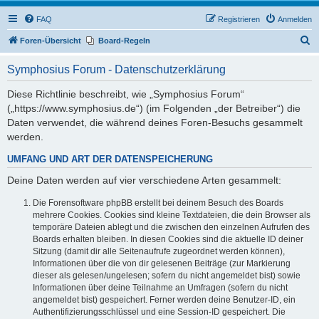
FAQ
Registrieren
Anmelden
S
Foren-Übersicht
Board-Regeln
u
Symphosius Forum - Datenschutzerklärung
c
h
Diese Richtlinie beschreibt, wie „Symphosius Forum“
(„https://www.symphosius.de“) (im Folgenden „der Betreiber“) die
e
Daten verwendet, die während deines Foren-Besuchs gesammelt
werden.
UMFANG UND ART DER DATENSPEICHERUNG
Deine Daten werden auf vier verschiedene Arten gesammelt:
Die Forensoftware phpBB erstellt bei deinem Besuch des Boards
mehrere Cookies. Cookies sind kleine Textdateien, die dein Browser als
temporäre Dateien ablegt und die zwischen den einzelnen Aufrufen des
Boards erhalten bleiben. In diesen Cookies sind die aktuelle ID deiner
Sitzung (damit dir alle Seitenaufrufe zugeordnet werden können),
Informationen über die von dir gelesenen Beiträge (zur Markierung
dieser als gelesen/ungelesen; sofern du nicht angemeldet bist) sowie
Informationen über deine Teilnahme an Umfragen (sofern du nicht
angemeldet bist) gespeichert. Ferner werden deine Benutzer-ID, ein
Authentifizierungsschlüssel und eine Session-ID gespeichert. Die