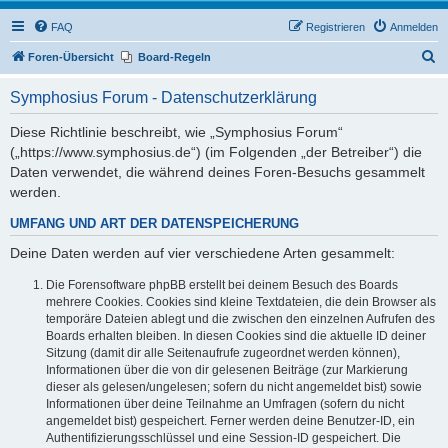
FAQ
Registrieren
Anmelden
S
Foren-Übersicht
Board-Regeln
u
Symphosius Forum - Datenschutzerklärung
c
h
Diese Richtlinie beschreibt, wie „Symphosius Forum“
(„https://www.symphosius.de“) (im Folgenden „der Betreiber“) die
e
Daten verwendet, die während deines Foren-Besuchs gesammelt
werden.
UMFANG UND ART DER DATENSPEICHERUNG
Deine Daten werden auf vier verschiedene Arten gesammelt:
Die Forensoftware phpBB erstellt bei deinem Besuch des Boards
mehrere Cookies. Cookies sind kleine Textdateien, die dein Browser als
temporäre Dateien ablegt und die zwischen den einzelnen Aufrufen des
Boards erhalten bleiben. In diesen Cookies sind die aktuelle ID deiner
Sitzung (damit dir alle Seitenaufrufe zugeordnet werden können),
Informationen über die von dir gelesenen Beiträge (zur Markierung
dieser als gelesen/ungelesen; sofern du nicht angemeldet bist) sowie
Informationen über deine Teilnahme an Umfragen (sofern du nicht
angemeldet bist) gespeichert. Ferner werden deine Benutzer-ID, ein
Authentifizierungsschlüssel und eine Session-ID gespeichert. Die