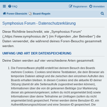
FAQ
Registrieren
Anmelden
S
Foren-Übersicht
Board-Regeln
u
Symphosius Forum - Datenschutzerklärung
c
h
Diese Richtlinie beschreibt, wie „Symphosius Forum“
(„https://www.symphosius.de“) (im Folgenden „der Betreiber“) die
e
Daten verwendet, die während deines Foren-Besuchs gesammelt
werden.
UMFANG UND ART DER DATENSPEICHERUNG
Deine Daten werden auf vier verschiedene Arten gesammelt:
Die Forensoftware phpBB erstellt bei deinem Besuch des Boards
mehrere Cookies. Cookies sind kleine Textdateien, die dein Browser als
temporäre Dateien ablegt und die zwischen den einzelnen Aufrufen des
Boards erhalten bleiben. In diesen Cookies sind die aktuelle ID deiner
Sitzung (damit dir alle Seitenaufrufe zugeordnet werden können),
Informationen über die von dir gelesenen Beiträge (zur Markierung
dieser als gelesen/ungelesen; sofern du nicht angemeldet bist) sowie
Informationen über deine Teilnahme an Umfragen (sofern du nicht
angemeldet bist) gespeichert. Ferner werden deine Benutzer-ID, ein
Authentifizierungsschlüssel und eine Session-ID gespeichert. Die