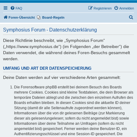
FAQ
Registrieren
Anmelden
S
Foren-Übersicht
Board-Regeln
u
Symphosius Forum - Datenschutzerklärung
c
h
Diese Richtlinie beschreibt, wie „Symphosius Forum“
(„https://www.symphosius.de“) (im Folgenden „der Betreiber“) die
e
Daten verwendet, die während deines Foren-Besuchs gesammelt
werden.
UMFANG UND ART DER DATENSPEICHERUNG
Deine Daten werden auf vier verschiedene Arten gesammelt:
Die Forensoftware phpBB erstellt bei deinem Besuch des Boards
mehrere Cookies. Cookies sind kleine Textdateien, die dein Browser als
temporäre Dateien ablegt und die zwischen den einzelnen Aufrufen des
Boards erhalten bleiben. In diesen Cookies sind die aktuelle ID deiner
Sitzung (damit dir alle Seitenaufrufe zugeordnet werden können),
Informationen über die von dir gelesenen Beiträge (zur Markierung
dieser als gelesen/ungelesen; sofern du nicht angemeldet bist) sowie
Informationen über deine Teilnahme an Umfragen (sofern du nicht
angemeldet bist) gespeichert. Ferner werden deine Benutzer-ID, ein
Authentifizierungsschlüssel und eine Session-ID gespeichert. Die