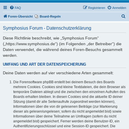
FAQ
Registrieren
Anmelden
S
Foren-Übersicht
Board-Regeln
u
Symphosius Forum - Datenschutzerklärung
c
h
Diese Richtlinie beschreibt, wie „Symphosius Forum“
(„https://www.symphosius.de“) (im Folgenden „der Betreiber“) die
e
Daten verwendet, die während deines Foren-Besuchs gesammelt
werden.
UMFANG UND ART DER DATENSPEICHERUNG
Deine Daten werden auf vier verschiedene Arten gesammelt:
Die Forensoftware phpBB erstellt bei deinem Besuch des Boards
mehrere Cookies. Cookies sind kleine Textdateien, die dein Browser als
temporäre Dateien ablegt und die zwischen den einzelnen Aufrufen des
Boards erhalten bleiben. In diesen Cookies sind die aktuelle ID deiner
Sitzung (damit dir alle Seitenaufrufe zugeordnet werden können),
Informationen über die von dir gelesenen Beiträge (zur Markierung
dieser als gelesen/ungelesen; sofern du nicht angemeldet bist) sowie
Informationen über deine Teilnahme an Umfragen (sofern du nicht
angemeldet bist) gespeichert. Ferner werden deine Benutzer-ID, ein
Authentifizierungsschlüssel und eine Session-ID gespeichert. Die