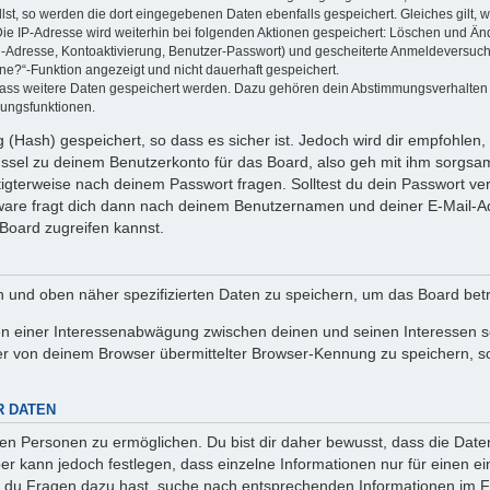
llst, so werden die dort eingegebenen Daten ebenfalls gespeichert. Gleiches gilt, 
Die IP-Adresse wird weiterhin bei folgenden Aktionen gespeichert: Löschen und Än
l-Adresse, Kontoaktivierung, Benutzer-Passwort) und gescheiterte Anmeldeversuch
ine?“-Funktion angezeigt und nicht dauerhaft gespeichert.
 dass weitere Daten gespeichert werden. Dazu gehören dein Abstimmungsverhalten
gungsfunktionen.
(Hash) gespeichert, so dass es sicher ist. Jedoch wird dir empfohlen, 
ssel zu deinem Benutzerkonto für das Board, also geh mit ihm sorgsam
htigterweise nach deinem Passwort fragen. Solltest du dein Passwort v
are fragt dich dann nach deinem Benutzernamen und deiner E-Mail-Ad
Board zugreifen kannst.
en und oben näher spezifizierten Daten zu speichern, um das Board bet
en einer Interessenabwägung zwischen deinen und seinen Interessen sow
r von deinem Browser übermittelter Browser-Kennung zu speichern, so
R DATEN
n Personen zu ermöglichen. Du bist dir daher bewusst, dass die Daten d
ber kann jedoch festlegen, dass einzelne Informationen nur für einen ei
n du Fragen dazu hast, suche nach entsprechenden Informationen im Fo