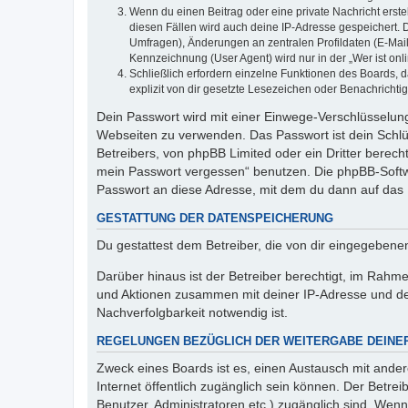
Wenn du einen Beitrag oder eine private Nachricht erste
diesen Fällen wird auch deine IP-Adresse gespeichert. 
Umfragen), Änderungen an zentralen Profildaten (E-Mai
Kennzeichnung (User Agent) wird nur in der „Wer ist onl
Schließlich erfordern einzelne Funktionen des Boards,
explizit von dir gesetzte Lesezeichen oder Benachrichti
Dein Passwort wird mit einer Einwege-Verschlüsselung 
Webseiten zu verwenden. Das Passwort ist dein Schlü
Betreibers, von phpBB Limited oder ein Dritter berec
mein Passwort vergessen“ benutzen. Die phpBB-Softw
Passwort an diese Adresse, mit dem du dann auf das 
GESTATTUNG DER DATENSPEICHERUNG
Du gestattest dem Betreiber, die von dir eingegeben
Darüber hinaus ist der Betreiber berechtigt, im Rahm
und Aktionen zusammen mit deiner IP-Adresse und de
Nachverfolgbarkeit notwendig ist.
REGELUNGEN BEZÜGLICH DER WEITERGABE DEINE
Zweck eines Boards ist es, einen Austausch mit andere
Internet öffentlich zugänglich sein können. Der Betrei
Benutzer, Administratoren etc.) zugänglich sind. Wen