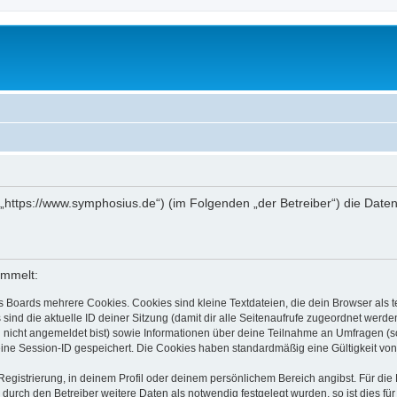
 („https://www.symphosius.de“) (im Folgenden „der Betreiber“) die Da
ammelt:
s Boards mehrere Cookies. Cookies sind kleine Textdateien, die dein Browser als
 sind die aktuelle ID deiner Sitzung (damit dir alle Seitenaufrufe zugeordnet werd
u nicht angemeldet bist) sowie Informationen über deine Teilnahme an Umfragen (s
eine Session-ID gespeichert. Die Cookies haben standardmäßig eine Gültigkeit von 
Registrierung, in deinem Profil oder deinem persönlichem Bereich angibst. Für di
rch den Betreiber weitere Daten als notwendig festgelegt wurden, so ist dies für 