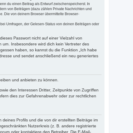
wenn du einen Beitrag als Entwurf zwischenspeicherst. In
dern von Beiträgen (dazu zählen Private Nachrichten und
e. Die von deinem Browser übermittelte Browser-
 bei Umfragen, der Gelesen-Status von deinen Beiträgen oder
dieses Passwort nicht auf einer Vielzahl von
 um. Insbesondere wird dich kein Vertreter des
ergessen haben, so kannst du die Funktion „Ich habe
resse und sendet anschließend ein neu generiertes
reiben und anbieten zu können.
ie den Interessen Dritter, Zeitpunkte von Zugriffen
fern dies zur Gefahrenabwehr oder zur rechtlichen
eines Profils und die von dir erstellten Beiträge im
ngeschränkten Nutzerkreis (z. B. andere registrierte
rum oder kontaktiere den Betreiber. Die E-Mail-