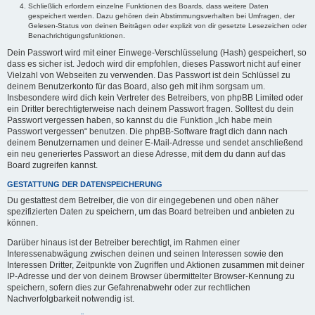
Schließlich erfordern einzelne Funktionen des Boards, dass weitere Daten
gespeichert werden. Dazu gehören dein Abstimmungsverhalten bei Umfragen, der
Gelesen-Status von deinen Beiträgen oder explizit von dir gesetzte Lesezeichen oder
Benachrichtigungsfunktionen.
Dein Passwort wird mit einer Einwege-Verschlüsselung (Hash) gespeichert, so
dass es sicher ist. Jedoch wird dir empfohlen, dieses Passwort nicht auf einer
Vielzahl von Webseiten zu verwenden. Das Passwort ist dein Schlüssel zu
deinem Benutzerkonto für das Board, also geh mit ihm sorgsam um.
Insbesondere wird dich kein Vertreter des Betreibers, von phpBB Limited oder
ein Dritter berechtigterweise nach deinem Passwort fragen. Solltest du dein
Passwort vergessen haben, so kannst du die Funktion „Ich habe mein
Passwort vergessen“ benutzen. Die phpBB-Software fragt dich dann nach
deinem Benutzernamen und deiner E-Mail-Adresse und sendet anschließend
ein neu generiertes Passwort an diese Adresse, mit dem du dann auf das
Board zugreifen kannst.
GESTATTUNG DER DATENSPEICHERUNG
Du gestattest dem Betreiber, die von dir eingegebenen und oben näher
spezifizierten Daten zu speichern, um das Board betreiben und anbieten zu
können.
Darüber hinaus ist der Betreiber berechtigt, im Rahmen einer
Interessenabwägung zwischen deinen und seinen Interessen sowie den
Interessen Dritter, Zeitpunkte von Zugriffen und Aktionen zusammen mit deiner
IP-Adresse und der von deinem Browser übermittelter Browser-Kennung zu
speichern, sofern dies zur Gefahrenabwehr oder zur rechtlichen
Nachverfolgbarkeit notwendig ist.