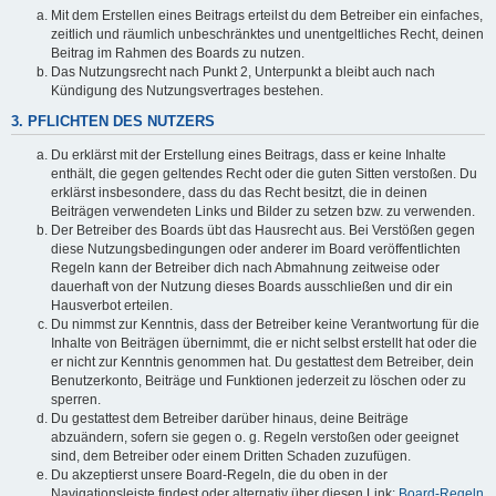
Mit dem Erstellen eines Beitrags erteilst du dem Betreiber ein einfaches,
zeitlich und räumlich unbeschränktes und unentgeltliches Recht, deinen
Beitrag im Rahmen des Boards zu nutzen.
Das Nutzungsrecht nach Punkt 2, Unterpunkt a bleibt auch nach
Kündigung des Nutzungsvertrages bestehen.
3. PFLICHTEN DES NUTZERS
Du erklärst mit der Erstellung eines Beitrags, dass er keine Inhalte
enthält, die gegen geltendes Recht oder die guten Sitten verstoßen. Du
erklärst insbesondere, dass du das Recht besitzt, die in deinen
Beiträgen verwendeten Links und Bilder zu setzen bzw. zu verwenden.
Der Betreiber des Boards übt das Hausrecht aus. Bei Verstößen gegen
diese Nutzungsbedingungen oder anderer im Board veröffentlichten
Regeln kann der Betreiber dich nach Abmahnung zeitweise oder
dauerhaft von der Nutzung dieses Boards ausschließen und dir ein
Hausverbot erteilen.
Du nimmst zur Kenntnis, dass der Betreiber keine Verantwortung für die
Inhalte von Beiträgen übernimmt, die er nicht selbst erstellt hat oder die
er nicht zur Kenntnis genommen hat. Du gestattest dem Betreiber, dein
Benutzerkonto, Beiträge und Funktionen jederzeit zu löschen oder zu
sperren.
Du gestattest dem Betreiber darüber hinaus, deine Beiträge
abzuändern, sofern sie gegen o. g. Regeln verstoßen oder geeignet
sind, dem Betreiber oder einem Dritten Schaden zuzufügen.
Du akzeptierst unsere Board-Regeln, die du oben in der
Navigationsleiste findest oder alternativ über diesen Link:
Board-Regeln