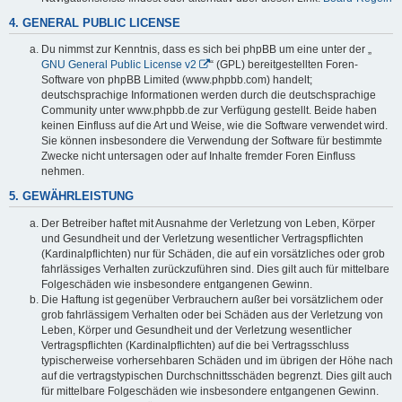
4. GENERAL PUBLIC LICENSE
Du nimmst zur Kenntnis, dass es sich bei phpBB um eine unter der „
GNU General Public License v2
“ (GPL) bereitgestellten Foren-
Software von phpBB Limited (www.phpbb.com) handelt;
deutschsprachige Informationen werden durch die deutschsprachige
Community unter www.phpbb.de zur Verfügung gestellt. Beide haben
keinen Einfluss auf die Art und Weise, wie die Software verwendet wird.
Sie können insbesondere die Verwendung der Software für bestimmte
Zwecke nicht untersagen oder auf Inhalte fremder Foren Einfluss
nehmen.
5. GEWÄHRLEISTUNG
Der Betreiber haftet mit Ausnahme der Verletzung von Leben, Körper
und Gesundheit und der Verletzung wesentlicher Vertragspflichten
(Kardinalpflichten) nur für Schäden, die auf ein vorsätzliches oder grob
fahrlässiges Verhalten zurückzuführen sind. Dies gilt auch für mittelbare
Folgeschäden wie insbesondere entgangenen Gewinn.
Die Haftung ist gegenüber Verbrauchern außer bei vorsätzlichem oder
grob fahrlässigem Verhalten oder bei Schäden aus der Verletzung von
Leben, Körper und Gesundheit und der Verletzung wesentlicher
Vertragspflichten (Kardinalpflichten) auf die bei Vertragsschluss
typischerweise vorhersehbaren Schäden und im übrigen der Höhe nach
auf die vertragstypischen Durchschnittsschäden begrenzt. Dies gilt auch
für mittelbare Folgeschäden wie insbesondere entgangenen Gewinn.