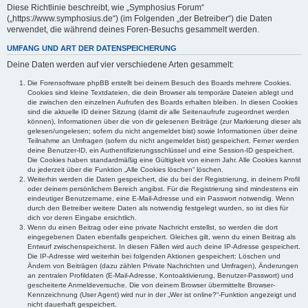
Diese Richtlinie beschreibt, wie „Symphosius Forum“
(„https://www.symphosius.de“) (im Folgenden „der Betreiber“) die Daten
verwendet, die während deines Foren-Besuchs gesammelt werden.
UMFANG UND ART DER DATENSPEICHERUNG
Deine Daten werden auf vier verschiedene Arten gesammelt:
Die Forensoftware phpBB erstellt bei deinem Besuch des Boards mehrere Cookies.
Cookies sind kleine Textdateien, die dein Browser als temporäre Dateien ablegt und
die zwischen den einzelnen Aufrufen des Boards erhalten bleiben. In diesen Cookies
sind die aktuelle ID deiner Sitzung (damit dir alle Seitenaufrufe zugeordnet werden
können), Informationen über die von dir gelesenen Beiträge (zur Markierung dieser als
gelesen/ungelesen; sofern du nicht angemeldet bist) sowie Informationen über deine
Teilnahme an Umfragen (sofern du nicht angemeldet bist) gespeichert. Ferner werden
deine Benutzer-ID, ein Authentifizierungsschlüssel und eine Session-ID gespeichert.
Die Cookies haben standardmäßig eine Gültigkeit von einem Jahr. Alle Cookies kannst
du jederzeit über die Funktion „Alle Cookies löschen“ löschen.
Weiterhin werden die Daten gespeichert, die du bei der Registrierung, in deinem Profil
oder deinem persönlichem Bereich angibst. Für die Registrierung sind mindestens ein
eindeutiger Benutzername, eine E-Mail-Adresse und ein Passwort notwendig. Wenn
durch den Betreiber weitere Daten als notwendig festgelegt wurden, so ist dies für
dich vor deren Eingabe ersichtlich.
Wenn du einen Beitrag oder eine private Nachricht erstellst, so werden die dort
eingegebenen Daten ebenfalls gespeichert. Gleiches gilt, wenn du einen Beitrag als
Entwurf zwischenspeicherst. In diesen Fällen wird auch deine IP-Adresse gespeichert.
Die IP-Adresse wird weiterhin bei folgenden Aktionen gespeichert: Löschen und
Ändern von Beiträgen (dazu zählen Private Nachrichten und Umfragen), Änderungen
an zentralen Profildaten (E-Mail-Adresse, Kontoaktivierung, Benutzer-Passwort) und
gescheiterte Anmeldeversuche. Die von deinem Browser übermittelte Browser-
Kennzeichnung (User Agent) wird nur in der „Wer ist online?“-Funktion angezeigt und
nicht dauerhaft gespeichert.