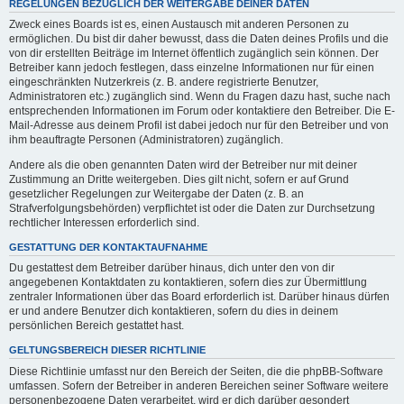
REGELUNGEN BEZÜGLICH DER WEITERGABE DEINER DATEN
Zweck eines Boards ist es, einen Austausch mit anderen Personen zu
ermöglichen. Du bist dir daher bewusst, dass die Daten deines Profils und die
von dir erstellten Beiträge im Internet öffentlich zugänglich sein können. Der
Betreiber kann jedoch festlegen, dass einzelne Informationen nur für einen
eingeschränkten Nutzerkreis (z. B. andere registrierte Benutzer,
Administratoren etc.) zugänglich sind. Wenn du Fragen dazu hast, suche nach
entsprechenden Informationen im Forum oder kontaktiere den Betreiber. Die E-
Mail-Adresse aus deinem Profil ist dabei jedoch nur für den Betreiber und von
ihm beauftragte Personen (Administratoren) zugänglich.
Andere als die oben genannten Daten wird der Betreiber nur mit deiner
Zustimmung an Dritte weitergeben. Dies gilt nicht, sofern er auf Grund
gesetzlicher Regelungen zur Weitergabe der Daten (z. B. an
Strafverfolgungsbehörden) verpflichtet ist oder die Daten zur Durchsetzung
rechtlicher Interessen erforderlich sind.
GESTATTUNG DER KONTAKTAUFNAHME
Du gestattest dem Betreiber darüber hinaus, dich unter den von dir
angegebenen Kontaktdaten zu kontaktieren, sofern dies zur Übermittlung
zentraler Informationen über das Board erforderlich ist. Darüber hinaus dürfen
er und andere Benutzer dich kontaktieren, sofern du dies in deinem
persönlichen Bereich gestattet hast.
GELTUNGSBEREICH DIESER RICHTLINIE
Diese Richtlinie umfasst nur den Bereich der Seiten, die die phpBB-Software
umfassen. Sofern der Betreiber in anderen Bereichen seiner Software weitere
personenbezogene Daten verarbeitet, wird er dich darüber gesondert