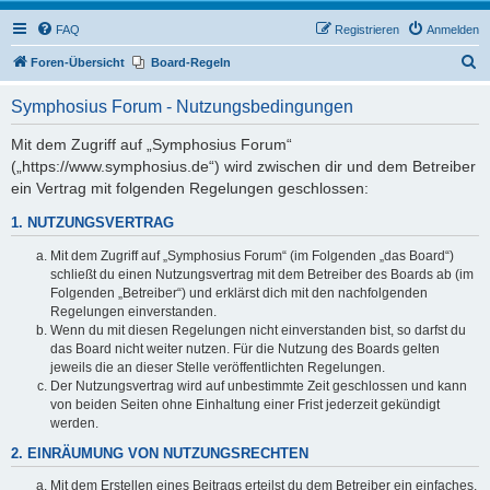
FAQ
Registrieren
Anmelden
S
Foren-Übersicht
Board-Regeln
u
Symphosius Forum - Nutzungsbedingungen
c
h
Mit dem Zugriff auf „Symphosius Forum“
(„https://www.symphosius.de“) wird zwischen dir und dem Betreiber
e
ein Vertrag mit folgenden Regelungen geschlossen:
1. NUTZUNGSVERTRAG
Mit dem Zugriff auf „Symphosius Forum“ (im Folgenden „das Board“)
schließt du einen Nutzungsvertrag mit dem Betreiber des Boards ab (im
Folgenden „Betreiber“) und erklärst dich mit den nachfolgenden
Regelungen einverstanden.
Wenn du mit diesen Regelungen nicht einverstanden bist, so darfst du
das Board nicht weiter nutzen. Für die Nutzung des Boards gelten
jeweils die an dieser Stelle veröffentlichten Regelungen.
Der Nutzungsvertrag wird auf unbestimmte Zeit geschlossen und kann
von beiden Seiten ohne Einhaltung einer Frist jederzeit gekündigt
werden.
2. EINRÄUMUNG VON NUTZUNGSRECHTEN
Mit dem Erstellen eines Beitrags erteilst du dem Betreiber ein einfaches,