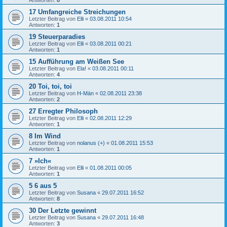
17 Umfangreiche Streichungen
Letzter Beitrag von
Elli
«
03.08.2011 10:54
Antworten:
1
19 Steuerparadies
Letzter Beitrag von
Elli
«
03.08.2011 00:21
Antworten:
1
15 Aufführung am Weißen See
Letzter Beitrag von
Ela!
«
03.08.2011 00:11
Antworten:
4
20 Toi, toi, toi
Letzter Beitrag von
H-Män
«
02.08.2011 23:38
Antworten:
2
27 Erregter Philosoph
Letzter Beitrag von
Elli
«
02.08.2011 12:29
Antworten:
1
8 Im Wind
Letzter Beitrag von
nolanus (+)
«
01.08.2011 15:53
Antworten:
1
7 »Ich«
Letzter Beitrag von
Elli
«
01.08.2011 00:05
Antworten:
1
5 6 aus 5
Letzter Beitrag von
Susana
«
29.07.2011 16:52
Antworten:
8
30 Der Letzte gewinnt
Letzter Beitrag von
Susana
«
29.07.2011 16:48
Antworten:
3