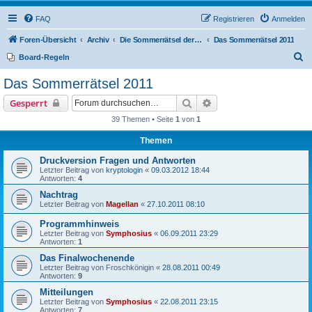
FAQ
Registrieren
Anmelden
Foren-Übersicht
Archiv
Die Sommerrätsel der Rätselnasen
Das Sommerrätsel 2011
S
Board-Regeln
u
Das Sommerrätsel 2011
c
Suche
Erweiterte Suche
Gesperrt
h
39 Themen • Seite
1
von
1
e
Themen
Druckversion Fragen und Antworten
Letzter Beitrag von
kryptologin
«
09.03.2012 18:44
Antworten:
4
Nachtrag
Letzter Beitrag von
Magellan
«
27.10.2011 08:10
Programmhinweis
Letzter Beitrag von
Symphosius
«
06.09.2011 23:29
Antworten:
1
Das Finalwochenende
Letzter Beitrag von
Froschkönigin
«
28.08.2011 00:49
Antworten:
9
Mitteilungen
Letzter Beitrag von
Symphosius
«
22.08.2011 23:15
Antworten:
7