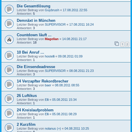
Die Gesamtlösung
Letzter Beitrag von
Guybrush
«
17.08.2011 22:55
Antworten:
5
Demnäxt in München
Letzter Beitrag von
SUPERVISOR
«
17.08.2011 16:24
Antworten:
3
Countdown läuft ...
Letzter Beitrag von
Magellan
«
14.08.2011 21:17
Antworten:
18
1
2
10 Bei Anruf …
Letzter Beitrag von
hostelli
«
09.08.2011 01:09
Antworten:
1
Die Einsendeadresse
Letzter Beitrag von
SUPERVISOR
«
08.08.2011 21:23
Antworten:
3
14 Verzapfter Rekordbrecher
Letzter Beitrag von
baer
«
08.08.2011 08:55
Antworten:
3
26 Luftikus
Letzter Beitrag von
Elli
«
05.08.2011 15:34
Antworten:
1
24 Kreislaufproblem
Letzter Beitrag von
Elli
«
05.08.2011 08:29
Antworten:
1
2 Kurzfilm
Letzter Beitrag von
nolanus (+)
«
04.08.2011 10:25
Antworten:
8