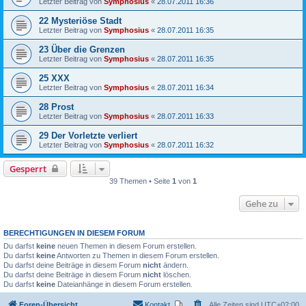
Letzter Beitrag von
Symphosius
«
28.07.2011 16:36
22 Mysteriöse Stadt
Letzter Beitrag von
Symphosius
«
28.07.2011 16:35
23 Über die Grenzen
Letzter Beitrag von
Symphosius
«
28.07.2011 16:35
25 XXX
Letzter Beitrag von
Symphosius
«
28.07.2011 16:34
28 Prost
Letzter Beitrag von
Symphosius
«
28.07.2011 16:33
29 Der Vorletzte verliert
Letzter Beitrag von
Symphosius
«
28.07.2011 16:32
Gesperrt
39 Themen • Seite
1
von
1
Gehe zu
BERECHTIGUNGEN IN DIESEM FORUM
Du darfst
keine
neuen Themen in diesem Forum erstellen.
Du darfst
keine
Antworten zu Themen in diesem Forum erstellen.
Du darfst deine Beiträge in diesem Forum
nicht
ändern.
Du darfst deine Beiträge in diesem Forum
nicht
löschen.
Du darfst
keine
Dateianhänge in diesem Forum erstellen.
Foren-Übersicht
Kontakt
Alle Zeiten sind
UTC+02:00