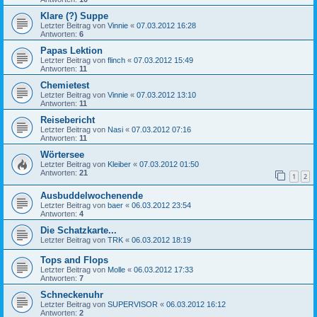
Klare (?) Suppe
Letzter Beitrag von
Vinnie
«
07.03.2012 16:28
Antworten:
6
Papas Lektion
Letzter Beitrag von
flinch
«
07.03.2012 15:49
Antworten:
11
Chemietest
Letzter Beitrag von
Vinnie
«
07.03.2012 13:10
Antworten:
11
Reisebericht
Letzter Beitrag von
Nasi
«
07.03.2012 07:16
Antworten:
11
Wörtersee
Letzter Beitrag von
Kleiber
«
07.03.2012 01:50
Antworten:
21
1
2
Ausbuddelwochenende
Letzter Beitrag von
baer
«
06.03.2012 23:54
Antworten:
4
Die Schatzkarte...
Letzter Beitrag von
TRK
«
06.03.2012 18:19
Tops and Flops
Letzter Beitrag von
Molle
«
06.03.2012 17:33
Antworten:
7
Schneckenuhr
Letzter Beitrag von
SUPERVISOR
«
06.03.2012 16:12
Antworten:
2