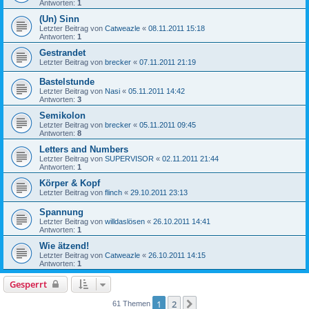
Antworten:
1
(Un) Sinn
Letzter Beitrag von
Catweazle
«
08.11.2011 15:18
Antworten:
1
Gestrandet
Letzter Beitrag von
brecker
«
07.11.2011 21:19
Bastelstunde
Letzter Beitrag von
Nasi
«
05.11.2011 14:42
Antworten:
3
Semikolon
Letzter Beitrag von
brecker
«
05.11.2011 09:45
Antworten:
8
Letters and Numbers
Letzter Beitrag von
SUPERVISOR
«
02.11.2011 21:44
Antworten:
1
Körper & Kopf
Letzter Beitrag von
flinch
«
29.10.2011 23:13
Spannung
Letzter Beitrag von
willdaslösen
«
26.10.2011 14:41
Antworten:
1
Wie ätzend!
Letzter Beitrag von
Catweazle
«
26.10.2011 14:15
Antworten:
1
Gesperrt
1
2
Nächste
61 Themen