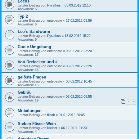
Locus
Letzter Beitrag von
Pyrathes
«
05.03.2012 12:10
Antworten:
5
Typ 2
Letzter Beitrag von
entepeste
«
27.02.2012 08:59
Antworten:
6
Leo`s Bandwurm
Letzter Beitrag von
Pyrathes
«
13.02.2012 15:22
Antworten:
6
Coole Umgebung
Letzter Beitrag von
entepeste
«
05.02.2012 23:20
Antworten:
12
Von Dreiecken und #
Letzter Beitrag von
entepeste
«
05.02.2012 22:26
Antworten:
13
gelöste Fragen
Letzter Beitrag von
entepeste
«
03.02.2012 10:45
Antworten:
13
Gebräu
Letzter Beitrag von
entepeste
«
03.02.2012 09:55
Antworten:
19
1
2
Mitteilungen
Letzter Beitrag von
flinch
«
01.01.2012 20:05
Sieben Fässer Wein
Letzter Beitrag von
Kleiber
«
06.12.2011 21:23
Antworten:
4
American Dream