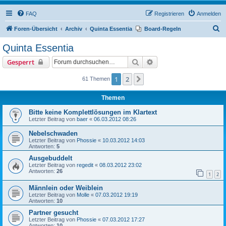
FAQ
Registrieren
Anmelden
S
Foren-Übersicht
Archiv
Quinta Essentia
Board-Regeln
u
Quinta Essentia
c
Suche
Erweiterte Suche
Gesperrt
h
e
1
2
Nächste
61 Themen
Themen
Bitte keine Komplettlösungen im Klartext
Letzter Beitrag von
baer
«
06.03.2012 08:26
Nebelschwaden
Letzter Beitrag von
Phossie
«
10.03.2012 14:03
Antworten:
5
Ausgebuddelt
Letzter Beitrag von
regedit
«
08.03.2012 23:02
Antworten:
26
1
2
Männlein oder Weiblein
Letzter Beitrag von
Molle
«
07.03.2012 19:19
Antworten:
10
Partner gesucht
Letzter Beitrag von
Phossie
«
07.03.2012 17:27
Antworten:
10