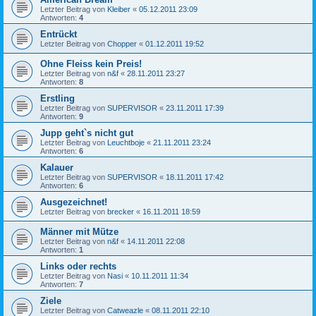
Letzter Beitrag von
Kleiber
«
05.12.2011 23:09
Antworten:
4
Entrückt
Letzter Beitrag von
Chopper
«
01.12.2011 19:52
Ohne Fleiss kein Preis!
Letzter Beitrag von
n&f
«
28.11.2011 23:27
Antworten:
8
Erstling
Letzter Beitrag von
SUPERVISOR
«
23.11.2011 17:39
Antworten:
9
Jupp geht`s nicht gut
Letzter Beitrag von
Leuchtboje
«
21.11.2011 23:24
Antworten:
6
Kalauer
Letzter Beitrag von
SUPERVISOR
«
18.11.2011 17:42
Antworten:
6
Ausgezeichnet!
Letzter Beitrag von
brecker
«
16.11.2011 18:59
Männer mit Mütze
Letzter Beitrag von
n&f
«
14.11.2011 22:08
Antworten:
1
Links oder rechts
Letzter Beitrag von
Nasi
«
10.11.2011 11:34
Antworten:
7
Ziele
Letzter Beitrag von
Catweazle
«
08.11.2011 22:10