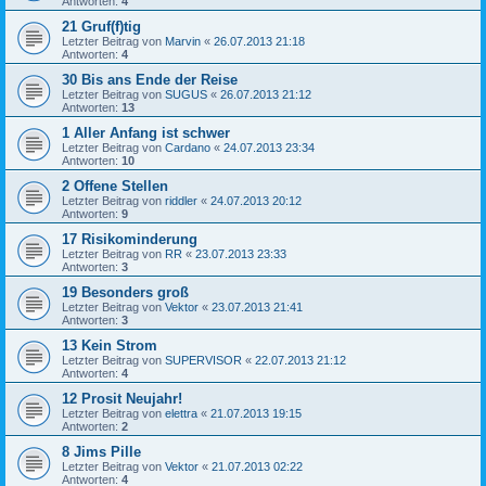
Antworten:
4
21 Gruf(f)tig
Letzter Beitrag von
Marvin
«
26.07.2013 21:18
Antworten:
4
30 Bis ans Ende der Reise
Letzter Beitrag von
SUGUS
«
26.07.2013 21:12
Antworten:
13
1 Aller Anfang ist schwer
Letzter Beitrag von
Cardano
«
24.07.2013 23:34
Antworten:
10
2 Offene Stellen
Letzter Beitrag von
riddler
«
24.07.2013 20:12
Antworten:
9
17 Risikominderung
Letzter Beitrag von
RR
«
23.07.2013 23:33
Antworten:
3
19 Besonders groß
Letzter Beitrag von
Vektor
«
23.07.2013 21:41
Antworten:
3
13 Kein Strom
Letzter Beitrag von
SUPERVISOR
«
22.07.2013 21:12
Antworten:
4
12 Prosit Neujahr!
Letzter Beitrag von
elettra
«
21.07.2013 19:15
Antworten:
2
8 Jims Pille
Letzter Beitrag von
Vektor
«
21.07.2013 02:22
Antworten:
4