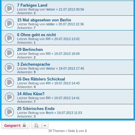
7 Farbiges Land
Letzter Beitrag von
Vektor
«
21.07.2013 00:56
Antworten:
2
15 Mal abgesehen von Berlin
Letzter Beitrag von
riddler
«
20.07.2013 22:36
Antworten:
7
6 Ohne geht es nicht
Letzter Beitrag von
RR
«
20.07.2013 13:02
Antworten:
1
29 Berlinchen
Letzter Beitrag von
RR
«
19.07.2013 18:09
Antworten:
2
3 Zeichensprache
Letzter Beitrag von
Vektor
«
19.07.2013 17:45
Antworten:
9
16 Des Rätslers Schicksal
Letzter Beitrag von
RR
«
19.07.2013 14:43
Antworten:
4
14 Alles Käse?
Letzter Beitrag von
RR
«
19.07.2013 14:41
Antworten:
7
25 Sibirisches Ende
Letzter Beitrag von
flinch
«
19.07.2013 11:53
Antworten:
3
Gesperrt
39 Themen • Seite
1
von
1