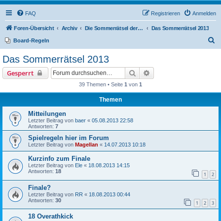
FAQ
Registrieren
Anmelden
Foren-Übersicht
Archiv
Die Sommerrätsel der Rätselnasen
Das Sommerrätsel 2013
S
Board-Regeln
u
Das Sommerrätsel 2013
c
Suche
Erweiterte Suche
Gesperrt
h
39 Themen • Seite
1
von
1
e
Themen
Mitteilungen
Letzter Beitrag von
baer
«
05.08.2013 22:58
Antworten:
7
Spielregeln hier im Forum
Letzter Beitrag von
Magellan
«
14.07.2013 10:18
Kurzinfo zum Finale
Letzter Beitrag von
Ele
«
18.08.2013 14:15
Antworten:
18
1
2
Finale?
Letzter Beitrag von
RR
«
18.08.2013 00:44
Antworten:
30
1
2
3
18 Overathkick