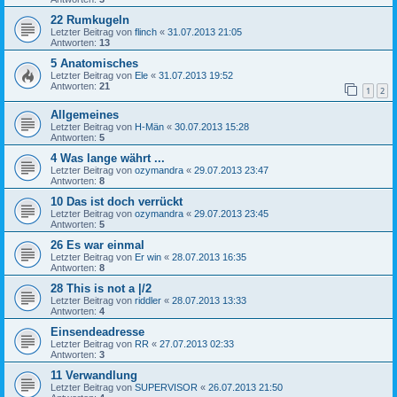
22 Rumkugeln
Letzter Beitrag von
flinch
«
31.07.2013 21:05
Antworten:
13
5 Anatomisches
Letzter Beitrag von
Ele
«
31.07.2013 19:52
Antworten:
21
1
2
Allgemeines
Letzter Beitrag von
H-Män
«
30.07.2013 15:28
Antworten:
5
4 Was lange währt ...
Letzter Beitrag von
ozymandra
«
29.07.2013 23:47
Antworten:
8
10 Das ist doch verrückt
Letzter Beitrag von
ozymandra
«
29.07.2013 23:45
Antworten:
5
26 Es war einmal
Letzter Beitrag von
Er win
«
28.07.2013 16:35
Antworten:
8
28 This is not a |/2
Letzter Beitrag von
riddler
«
28.07.2013 13:33
Antworten:
4
Einsendeadresse
Letzter Beitrag von
RR
«
27.07.2013 02:33
Antworten:
3
11 Verwandlung
Letzter Beitrag von
SUPERVISOR
«
26.07.2013 21:50