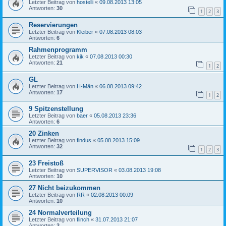
Letzter Beitrag von
hostelli
«
09.08.2013 13:05
Antworten:
30
1
2
3
Reservierungen
Letzter Beitrag von
Kleiber
«
07.08.2013 08:03
Antworten:
6
Rahmenprogramm
Letzter Beitrag von
kik
«
07.08.2013 00:30
Antworten:
21
1
2
GL
Letzter Beitrag von
H-Män
«
06.08.2013 09:42
Antworten:
17
1
2
9 Spitzenstellung
Letzter Beitrag von
baer
«
05.08.2013 23:36
Antworten:
6
20 Zinken
Letzter Beitrag von
findus
«
05.08.2013 15:09
Antworten:
32
1
2
3
23 Freistoß
Letzter Beitrag von
SUPERVISOR
«
03.08.2013 19:08
Antworten:
10
27 Nicht beizukommen
Letzter Beitrag von
RR
«
02.08.2013 00:09
Antworten:
10
24 Normalverteilung
Letzter Beitrag von
flinch
«
31.07.2013 21:07
Antworten:
3