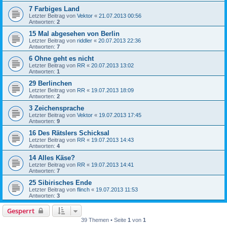
7 Farbiges Land
Letzter Beitrag von
Vektor
«
21.07.2013 00:56
Antworten:
2
15 Mal abgesehen von Berlin
Letzter Beitrag von
riddler
«
20.07.2013 22:36
Antworten:
7
6 Ohne geht es nicht
Letzter Beitrag von
RR
«
20.07.2013 13:02
Antworten:
1
29 Berlinchen
Letzter Beitrag von
RR
«
19.07.2013 18:09
Antworten:
2
3 Zeichensprache
Letzter Beitrag von
Vektor
«
19.07.2013 17:45
Antworten:
9
16 Des Rätslers Schicksal
Letzter Beitrag von
RR
«
19.07.2013 14:43
Antworten:
4
14 Alles Käse?
Letzter Beitrag von
RR
«
19.07.2013 14:41
Antworten:
7
25 Sibirisches Ende
Letzter Beitrag von
flinch
«
19.07.2013 11:53
Antworten:
3
Gesperrt
39 Themen • Seite
1
von
1