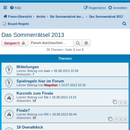
FAQ
Registrieren
Anmelden
Foren-Übersicht
Archiv
Die Sommerrätsel der Rätselnasen
Das Sommerrätsel 2013
S
Board-Regeln
u
Das Sommerrätsel 2013
c
Suche
Erweiterte Suche
Gesperrt
h
39 Themen • Seite
1
von
1
e
Themen
Mitteilungen
Letzter Beitrag von
baer
«
05.08.2013 22:58
Antworten:
7
Spielregeln hier im Forum
Letzter Beitrag von
Magellan
«
14.07.2013 10:18
Kurzinfo zum Finale
Letzter Beitrag von
Ele
«
18.08.2013 14:15
Antworten:
18
1
2
Finale?
Letzter Beitrag von
RR
«
18.08.2013 00:44
Antworten:
30
1
2
3
18 Overathkick