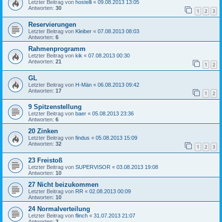
Letzter Beitrag von
hostelli
«
09.08.2013 13:05
Antworten:
30
1
2
3
Reservierungen
Letzter Beitrag von
Kleiber
«
07.08.2013 08:03
Antworten:
6
Rahmenprogramm
Letzter Beitrag von
kik
«
07.08.2013 00:30
Antworten:
21
1
2
GL
Letzter Beitrag von
H-Män
«
06.08.2013 09:42
Antworten:
17
1
2
9 Spitzenstellung
Letzter Beitrag von
baer
«
05.08.2013 23:36
Antworten:
6
20 Zinken
Letzter Beitrag von
findus
«
05.08.2013 15:09
Antworten:
32
1
2
3
23 Freistoß
Letzter Beitrag von
SUPERVISOR
«
03.08.2013 19:08
Antworten:
10
27 Nicht beizukommen
Letzter Beitrag von
RR
«
02.08.2013 00:09
Antworten:
10
24 Normalverteilung
Letzter Beitrag von
flinch
«
31.07.2013 21:07
Antworten:
3