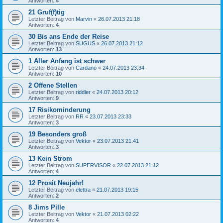
Antworten:
4
21 Gruf(f)tig
Letzter Beitrag von
Marvin
«
26.07.2013 21:18
Antworten:
4
30 Bis ans Ende der Reise
Letzter Beitrag von
SUGUS
«
26.07.2013 21:12
Antworten:
13
1 Aller Anfang ist schwer
Letzter Beitrag von
Cardano
«
24.07.2013 23:34
Antworten:
10
2 Offene Stellen
Letzter Beitrag von
riddler
«
24.07.2013 20:12
Antworten:
9
17 Risikominderung
Letzter Beitrag von
RR
«
23.07.2013 23:33
Antworten:
3
19 Besonders groß
Letzter Beitrag von
Vektor
«
23.07.2013 21:41
Antworten:
3
13 Kein Strom
Letzter Beitrag von
SUPERVISOR
«
22.07.2013 21:12
Antworten:
4
12 Prosit Neujahr!
Letzter Beitrag von
elettra
«
21.07.2013 19:15
Antworten:
2
8 Jims Pille
Letzter Beitrag von
Vektor
«
21.07.2013 02:22
Antworten:
4