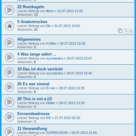
22 Rumkugeln
Letzter Beitrag von
flinch
«
31.07.2013 21:05
Antworten:
13
5 Anatomisches
Letzter Beitrag von
Ele
«
31.07.2013 19:52
Antworten:
21
1
2
Allgemeines
Letzter Beitrag von
H-Män
«
30.07.2013 15:28
Antworten:
5
4 Was lange währt ...
Letzter Beitrag von
ozymandra
«
29.07.2013 23:47
Antworten:
8
10 Das ist doch verrückt
Letzter Beitrag von
ozymandra
«
29.07.2013 23:45
Antworten:
5
26 Es war einmal
Letzter Beitrag von
Er win
«
28.07.2013 16:35
Antworten:
8
28 This is not a |/2
Letzter Beitrag von
riddler
«
28.07.2013 13:33
Antworten:
4
Einsendeadresse
Letzter Beitrag von
RR
«
27.07.2013 02:33
Antworten:
3
11 Verwandlung
Letzter Beitrag von
SUPERVISOR
«
26.07.2013 21:50