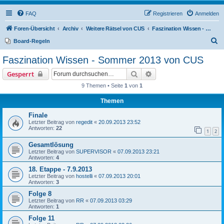
FAQ
Registrieren
Anmelden
Foren-Übersicht
Archiv
Weitere Rätsel von CUS
Faszination Wissen - Sommer 2013 von CUS
S
Board-Regeln
u
Faszination Wissen - Sommer 2013 von CUS
c
Suche
Erweiterte Suche
Gesperrt
h
9 Themen • Seite
1
von
1
e
Themen
Finale
Letzter Beitrag von
regedit
«
20.09.2013 23:52
Antworten:
22
1
2
Gesamtlösung
Letzter Beitrag von
SUPERVISOR
«
07.09.2013 23:21
Antworten:
4
18. Etappe - 7.9.2013
Letzter Beitrag von
hostelli
«
07.09.2013 20:01
Antworten:
3
Folge 8
Letzter Beitrag von
RR
«
07.09.2013 03:29
Antworten:
1
Folge 11