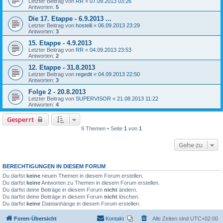
Letzter Beitrag von
RR
«
07.09.2013 03:26
Antworten:
5
Die 17. Etappe - 6.9.2013 ...
Letzter Beitrag von
hostelli
«
06.09.2013 23:29
Antworten:
3
15. Etappe - 4.9.2013
Letzter Beitrag von
RR
«
04.09.2013 23:53
Antworten:
2
12. Etappe - 31.8.2013
Letzter Beitrag von
regedit
«
04.09.2013 22:50
Antworten:
3
Folge 2 - 20.8.2013
Letzter Beitrag von
SUPERVISOR
«
21.08.2013 11:22
Antworten:
4
Gesperrt
9 Themen • Seite
1
von
1
Gehe zu
BERECHTIGUNGEN IN DIESEM FORUM
Du darfst
keine
neuen Themen in diesem Forum erstellen.
Du darfst
keine
Antworten zu Themen in diesem Forum erstellen.
Du darfst deine Beiträge in diesem Forum
nicht
ändern.
Du darfst deine Beiträge in diesem Forum
nicht
löschen.
Du darfst
keine
Dateianhänge in diesem Forum erstellen.
Foren-Übersicht
Kontakt
Alle Zeiten sind
UTC+02:00