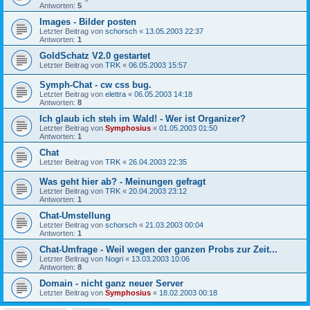
Antworten:
5
Images - Bilder posten
Letzter Beitrag von
schorsch
«
13.05.2003 22:37
Antworten:
1
GoldSchatz V2.0 gestartet
Letzter Beitrag von
TRK
«
06.05.2003 15:57
Symph-Chat - cw css bug.
Letzter Beitrag von
elettra
«
06.05.2003 14:18
Antworten:
8
Ich glaub ich steh im Wald! - Wer ist Organizer?
Letzter Beitrag von
Symphosius
«
01.05.2003 01:50
Antworten:
1
Chat
Letzter Beitrag von
TRK
«
26.04.2003 22:35
Was geht hier ab? - Meinungen gefragt
Letzter Beitrag von
TRK
«
20.04.2003 23:12
Antworten:
1
Chat-Umstellung
Letzter Beitrag von
schorsch
«
21.03.2003 00:04
Antworten:
1
Chat-Umfrage - Weil wegen der ganzen Probs zur Zeit...
Letzter Beitrag von
Nogri
«
13.03.2003 10:06
Antworten:
8
Domain - nicht ganz neuer Server
Letzter Beitrag von
Symphosius
«
18.02.2003 00:18