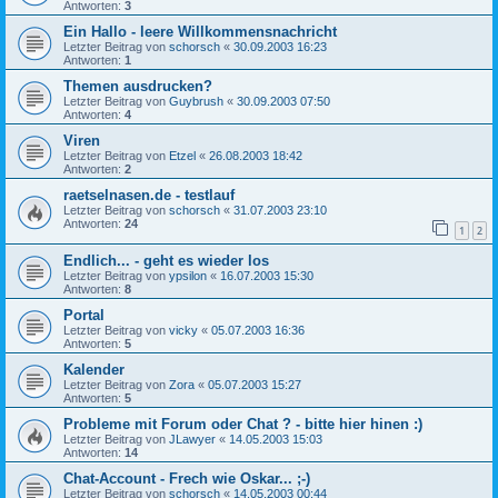
Antworten:
3
Ein Hallo - leere Willkommensnachricht
Letzter Beitrag von
schorsch
«
30.09.2003 16:23
Antworten:
1
Themen ausdrucken?
Letzter Beitrag von
Guybrush
«
30.09.2003 07:50
Antworten:
4
Viren
Letzter Beitrag von
Etzel
«
26.08.2003 18:42
Antworten:
2
raetselnasen.de - testlauf
Letzter Beitrag von
schorsch
«
31.07.2003 23:10
Antworten:
24
1
2
Endlich... - geht es wieder los
Letzter Beitrag von
ypsilon
«
16.07.2003 15:30
Antworten:
8
Portal
Letzter Beitrag von
vicky
«
05.07.2003 16:36
Antworten:
5
Kalender
Letzter Beitrag von
Zora
«
05.07.2003 15:27
Antworten:
5
Probleme mit Forum oder Chat ? - bitte hier hinen :)
Letzter Beitrag von
JLawyer
«
14.05.2003 15:03
Antworten:
14
Chat-Account - Frech wie Oskar... ;-)
Letzter Beitrag von
schorsch
«
14.05.2003 00:44