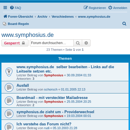
FAQ
Registrieren
Anmelden
Foren-Übersicht
Archiv
Verschiedenes
www.symphosius.de
S
Board-Regeln
u
www.symphosius.de
c
Suche
Erweiterte Suche
Gesperrt
h
23 Themen • Seite
1
von
1
e
Themen
www.symphosius.de selber bearbeiten - Links auf die
Leitseite setzen etc.
Letzter Beitrag von
Symphosius
«
30.09.2004 01:33
Antworten:
3
Ausfall
Letzter Beitrag von
schorsch
«
01.01.2005 22:13
Boardmail - mit versteckter Mailadresse
Letzter Beitrag von
Symphosius
«
25.05.2004 20:25
Antworten:
2
symphosius.de zieht um - Providerwechsel
Letzter Beitrag von
Symphosius
«
19.03.2004 00:01
Ich verstehe das Forum nicht?
Letzter Beitrag von
rudi
«
05.10.2003 21:28