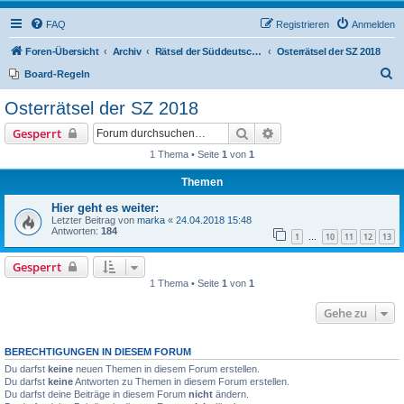
FAQ
Registrieren
Anmelden
Foren-Übersicht
Archiv
Rätsel der Süddeutschen Zeitung
Osterrätsel der SZ 2018
S
Board-Regeln
u
Osterrätsel der SZ 2018
c
Suche
Erweiterte Suche
Gesperrt
h
1 Thema • Seite
1
von
1
e
Themen
Hier geht es weiter:
Letzter Beitrag von
marka
«
24.04.2018 15:48
Antworten:
184
1
10
11
12
13
…
Gesperrt
1 Thema • Seite
1
von
1
Gehe zu
BERECHTIGUNGEN IN DIESEM FORUM
Du darfst
keine
neuen Themen in diesem Forum erstellen.
Du darfst
keine
Antworten zu Themen in diesem Forum erstellen.
Du darfst deine Beiträge in diesem Forum
nicht
ändern.