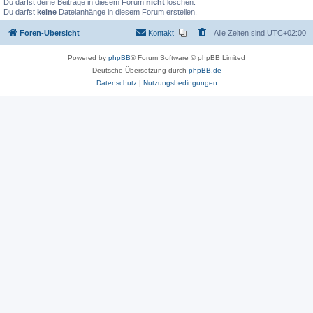
Du darfst deine Beiträge in diesem Forum
nicht
löschen.
Du darfst
keine
Dateianhänge in diesem Forum erstellen.
Foren-Übersicht
Kontakt
Alle Zeiten sind
UTC+02:00
Powered by
phpBB
® Forum Software © phpBB Limited
Deutsche Übersetzung durch
phpBB.de
Datenschutz
|
Nutzungsbedingungen